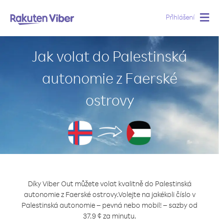
Přihlášení
Togg
navig
Jak volat do Palestinská
autonomie z Faerské
ostrovy
Díky Viber Out můžete volat kvalitně do Palestinská
autonomie z Faerské ostrovy.
Volejte na jakékoli číslo v
Palestinská autonomie – pevná nebo mobil! – sazby od
37.9 ¢ za minutu.