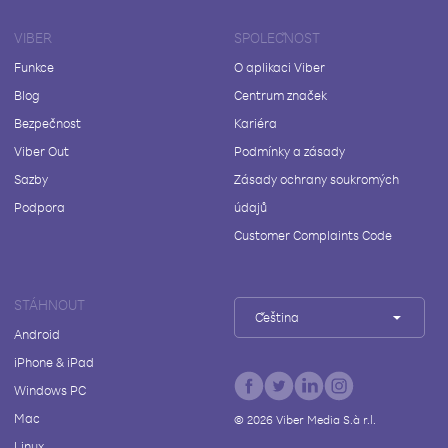
VIBER
SPOLEČNOST
Funkce
O aplikaci Viber
Blog
Centrum značek
Bezpečnost
Kariéra
Viber Out
Podmínky a zásady
Sazby
Zásady ochrany soukromých
Podpora
údajů
Customer Complaints Code
STÁHNOUT
Čeština
Android
iPhone & iPad
Windows PC
Mac
©
2026
Viber Media S.à r.l.
Linux