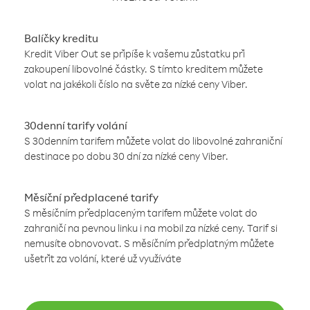
Balíčky kreditu
Kredit Viber Out se připíše k vašemu zůstatku při
zakoupení libovolné částky. S tímto kreditem můžete
volat na jakékoli číslo na světe za nízké ceny Viber.
30denní tarify volání
S 30denním tarifem můžete volat do libovolné zahraniční
destinace po dobu 30 dní za nízké ceny Viber.
Měsíční předplacené tarify
S měsíčním předplaceným tarifem můžete volat do
zahraničí na pevnou linku i na mobil za nízké ceny. Tarif si
nemusíte obnovovat. S měsíčním předplatným můžete
ušetřit za volání, které už využíváte