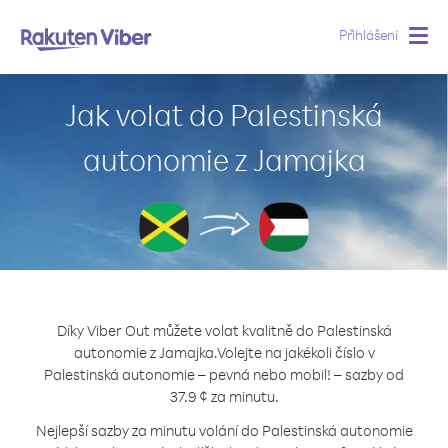
Přihlášení
Togg
navig
Jak volat do Palestinská
autonomie z Jamajka
Díky Viber Out můžete volat kvalitně do Palestinská
autonomie z Jamajka.
Volejte na jakékoli číslo v
Palestinská autonomie – pevná nebo mobil! – sazby od
37.9 ¢ za minutu.
Nejlepší sazby za minutu volání do Palestinská autonomie