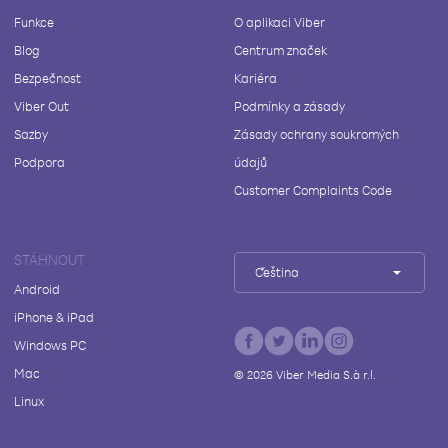
Funkce
O aplikaci Viber
Blog
Centrum značek
Bezpečnost
Kariéra
Viber Out
Podmínky a zásady
Sazby
Zásady ochrany soukromých
Podpora
údajů
Customer Complaints Code
STÁHNOUT
Čeština
Android
iPhone & iPad
Windows PC
Mac
©
2026
Viber Media S.à r.l.
Linux