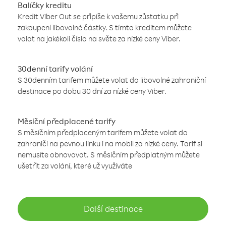
Balíčky kreditu
Kredit Viber Out se připíše k vašemu zůstatku při
zakoupení libovolné částky. S tímto kreditem můžete
volat na jakékoli číslo na světe za nízké ceny Viber.
30denní tarify volání
S 30denním tarifem můžete volat do libovolné zahraniční
destinace po dobu 30 dní za nízké ceny Viber.
Měsíční předplacené tarify
S měsíčním předplaceným tarifem můžete volat do
zahraničí na pevnou linku i na mobil za nízké ceny. Tarif si
nemusíte obnovovat. S měsíčním předplatným můžete
ušetřit za volání, které už využíváte
Další destinace