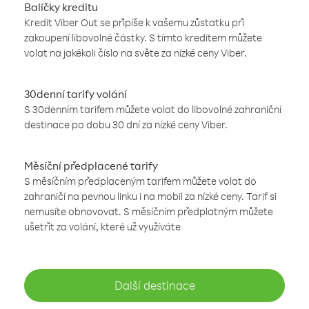
Balíčky kreditu
Kredit Viber Out se připíše k vašemu zůstatku při
zakoupení libovolné částky. S tímto kreditem můžete
volat na jakékoli číslo na světe za nízké ceny Viber.
30denní tarify volání
S 30denním tarifem můžete volat do libovolné zahraniční
destinace po dobu 30 dní za nízké ceny Viber.
Měsíční předplacené tarify
S měsíčním předplaceným tarifem můžete volat do
zahraničí na pevnou linku i na mobil za nízké ceny. Tarif si
nemusíte obnovovat. S měsíčním předplatným můžete
ušetřit za volání, které už využíváte
Další destinace