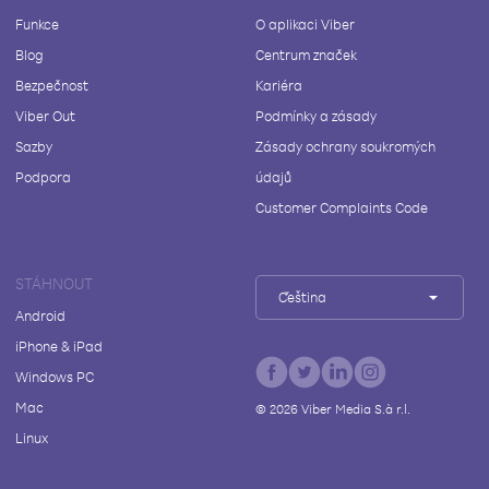
Funkce
O aplikaci Viber
Blog
Centrum značek
Bezpečnost
Kariéra
Viber Out
Podmínky a zásady
Sazby
Zásady ochrany soukromých
Podpora
údajů
Customer Complaints Code
STÁHNOUT
Čeština
Android
iPhone & iPad
Windows PC
Mac
©
2026
Viber Media S.à r.l.
Linux