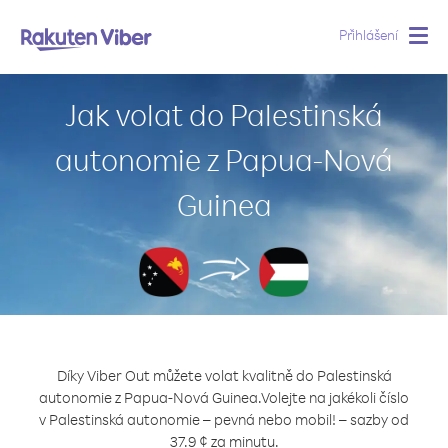
Přihlášení
Togg
navig
Jak volat do Palestinská
autonomie z Papua-Nová
Guinea
Díky Viber Out můžete volat kvalitně do Palestinská
autonomie z Papua-Nová Guinea.
Volejte na jakékoli číslo
v Palestinská autonomie – pevná nebo mobil! – sazby od
37.9 ¢ za minutu.