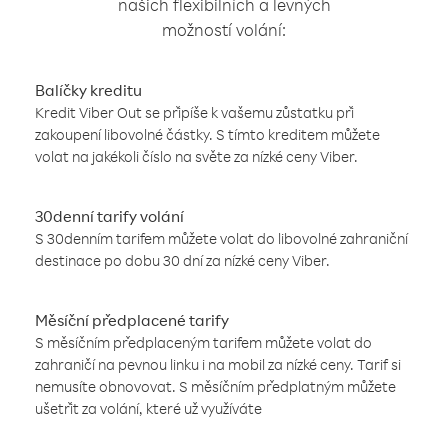
našich flexibilních a levných
možností volání:
Balíčky kreditu
Kredit Viber Out se připíše k vašemu zůstatku při
zakoupení libovolné částky. S tímto kreditem můžete
volat na jakékoli číslo na světe za nízké ceny Viber.
30denní tarify volání
S 30denním tarifem můžete volat do libovolné zahraniční
destinace po dobu 30 dní za nízké ceny Viber.
Měsíční předplacené tarify
S měsíčním předplaceným tarifem můžete volat do
zahraničí na pevnou linku i na mobil za nízké ceny. Tarif si
nemusíte obnovovat. S měsíčním předplatným můžete
ušetřit za volání, které už využíváte