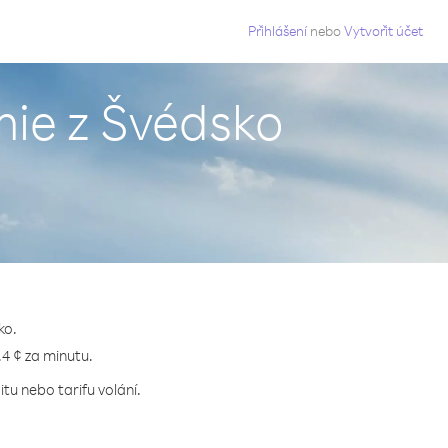
g
Přihlášení
nebo
Vytvořit účet
mie z Švédsko
ko.
.4 ¢ za minutu.
tu nebo tarifu volání.