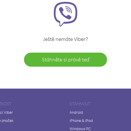
Ještě nemáte Viber?
Stáhněte si právě teď
ČNOST
STÁHNOUT
ci Viber
Android
 značek
iPhone & iPad
Windows PC