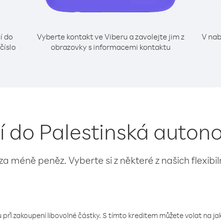
í do
Vyberte kontakt ve Viberu a zavolejte jim z
V nab
číslo
obrazovky s informacemi kontaktu
ní do Palestinská auton
 za méně peněz. Vyberte si z některé z našich flexibi
 při zakoupení libovolné částky. S tímto kreditem můžete volat na jaké