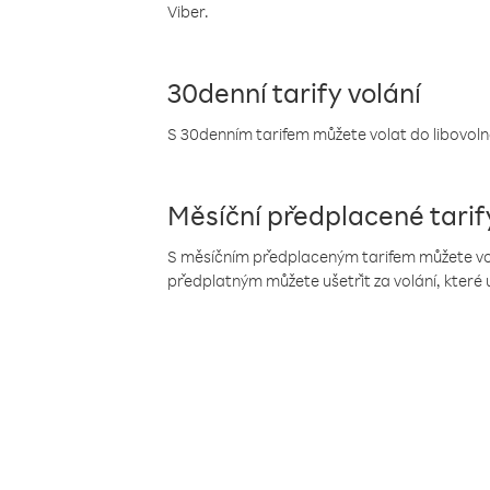
Viber.
30denní tarify volání
S 30denním tarifem můžete volat do libovolné
Měsíční předplacené tarif
S měsíčním předplaceným tarifem můžete volat
předplatným můžete ušetřit za volání, které 