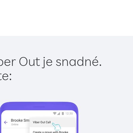
ber Out je snadné.
te: