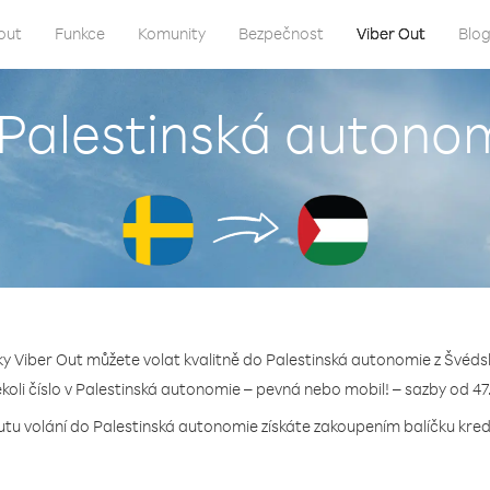
out
Funkce
Komunity
Bezpečnost
Viber Out
Blo
 Palestinská autono
ky Viber Out můžete volat kvalitně do Palestinská autonomie z Švéds
ékoli číslo v Palestinská autonomie – pevná nebo mobil! – sazby od 47
utu volání do Palestinská autonomie získáte zakoupením balíčku kredi