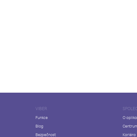
VIBER
SPOLE
Funkce
O aplika
Blog
Centrum
Bezpečnost
Kariéra