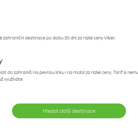
 zahraniční destinace po dobu 30 dní za nízké ceny Viber.
y
 do zahraničí na pevnou linku i na mobil za nízké ceny. Tarif si ne
už využíváte
Hledat další destinace