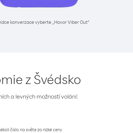
ídce konverzace vyberte „Hovor Viber Out“
omie z Švédsko
lních a levných možností volání:
koli číslo na světe za nízké ceny