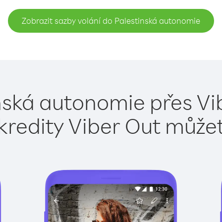
Zobrazit sazby volání do Palestinská autonomie
nská autonomie přes Vi
kredity Viber Out může