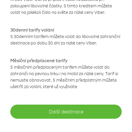
zakoupení libovolné částky. S tímto kreditem můžete
volat na jakékoli číslo na světe za nízké ceny Viber.
30denní tarify volání
S 30denním tarifem můžete volat do libovolné zahraniční
destinace po dobu 30 dní za nízké ceny Viber.
Měsíční předplacené tarify
S měsíčním předplaceným tarifem můžete volat do
zahraničí na pevnou linku i na mobil za nízké ceny. Tarif si
nemusíte obnovovat. S měsíčním předplatným můžete
ušetřit za volání, které už využíváte
Další destinace