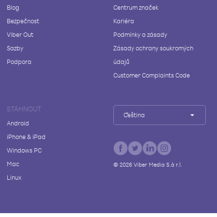
Blog
Centrum značek
Bezpečnost
Kariéra
Viber Out
Podmínky a zásady
Sazby
Zásady ochrany soukromých
Podpora
údajů
Customer Complaints Code
STÁHNOUT
Čeština
Android
iPhone & iPad
Windows PC
Mac
©
2026
Viber Media S.à r.l.
Linux