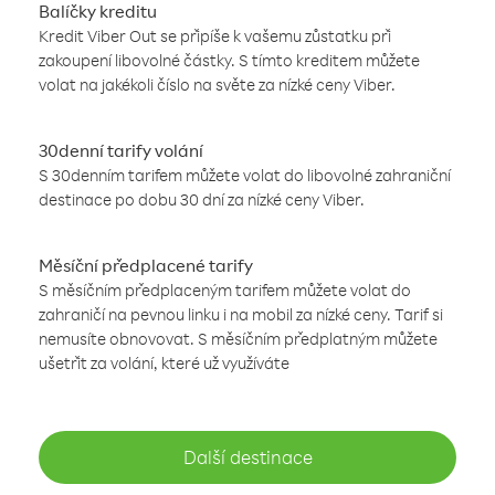
Balíčky kreditu
Kredit Viber Out se připíše k vašemu zůstatku při
zakoupení libovolné částky. S tímto kreditem můžete
volat na jakékoli číslo na světe za nízké ceny Viber.
30denní tarify volání
S 30denním tarifem můžete volat do libovolné zahraniční
destinace po dobu 30 dní za nízké ceny Viber.
Měsíční předplacené tarify
S měsíčním předplaceným tarifem můžete volat do
zahraničí na pevnou linku i na mobil za nízké ceny. Tarif si
nemusíte obnovovat. S měsíčním předplatným můžete
ušetřit za volání, které už využíváte
Další destinace