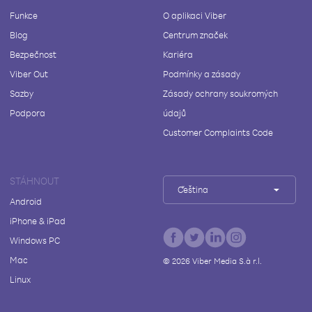
Funkce
O aplikaci Viber
Blog
Centrum značek
Bezpečnost
Kariéra
Viber Out
Podmínky a zásady
Sazby
Zásady ochrany soukromých
Podpora
údajů
Customer Complaints Code
STÁHNOUT
Čeština
Android
iPhone & iPad
Windows PC
Mac
©
2026
Viber Media S.à r.l.
Linux