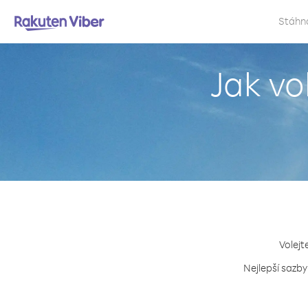
Stáhn
Jak vo
Volejt
Nejlepší sazby