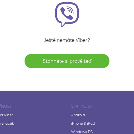
Ještě nemáte Viber?
Stáhněte si právě teď
ČNOST
STÁHNOUT
ci Viber
Android
 značek
iPhone & iPad
Windows PC