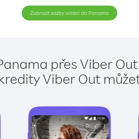
Zobrazit sazby volání do Panama
Panama přes Viber Out
kredity Viber Out může