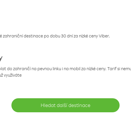
 zahraniční destinace po dobu 30 dní za nízké ceny Viber.
y
 do zahraničí na pevnou linku i na mobil za nízké ceny. Tarif si ne
už využíváte
Hledat další destinace