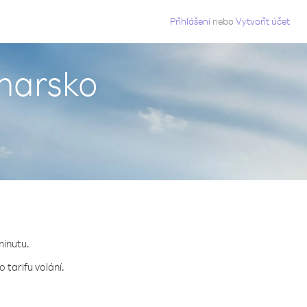
g
Přihlášení
nebo
Vytvořit účet
lharsko
minutu.
 tarifu volání.