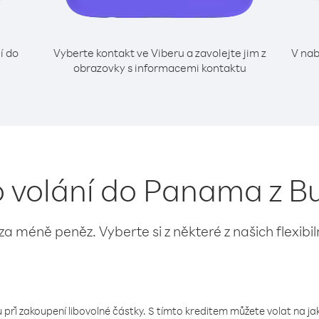
í do
Vyberte kontakt ve Viberu a zavolejte jim z
V nab
obrazovky s informacemi kontaktu
o volání do Panama z B
 za méně peněz. Vyberte si z některé z našich flexibi
 při zakoupení libovolné částky. S tímto kreditem můžete volat na jaké