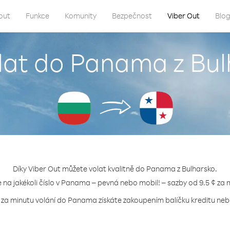
out
Funkce
Komunity
Bezpečnost
Viber Out
Blo
lat do Panama z Bu
Díky Viber Out můžete volat kvalitně do Panama z Bulharsko.
e na jakékoli číslo v Panama – pevná nebo mobil! – sazby od 9.5 ¢ za 
 za minutu volání do Panama získáte zakoupením balíčku kreditu nebo