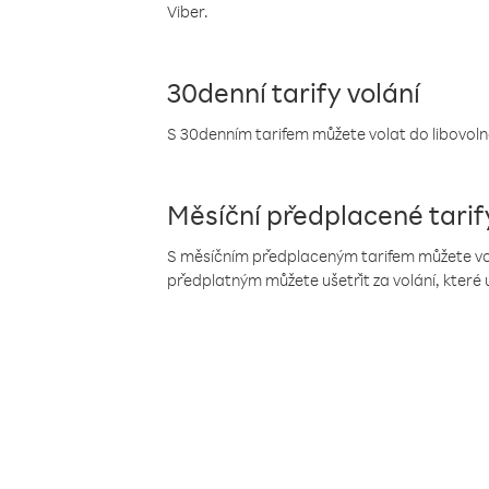
Viber.
30denní tarify volání
S 30denním tarifem můžete volat do libovolné
Měsíční předplacené tarif
S měsíčním předplaceným tarifem můžete volat
předplatným můžete ušetřit za volání, které 