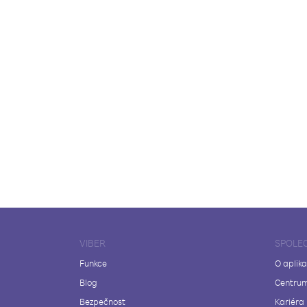
VIBER
SPOLE
Funkce
O aplika
Blog
Centrum
Bezpečnost
Kariéra