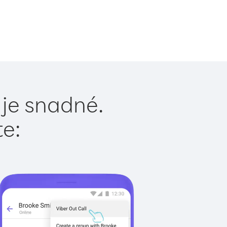
 je snadné.
te: