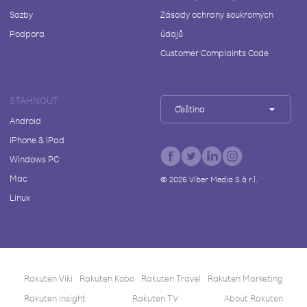
Sazby
Zásady ochrany soukromých
Podpora
údajů
Customer Complaints Code
STÁHNOUT
Čeština
Android
iPhone & iPad
Windows PC
Mac
©
2026
Viber Media S.à r.l.
Linux
Rakuten Viki
Rakuten Kobo
Rakuten Travel
Rakuten Marketing
Rakuten Insight
Rakuten TV
About Rakuten