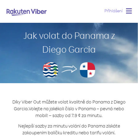
Přihlášení
Togg
navig
Jak volat do Panama z
Diego Garcia
Díky Viber Out můžete volat kvalitně do Panama z Diego
Garcia.
Volejte na jakékoli číslo v Panama – pevná nebo
mobil! – sazby od 7.9 ¢ za minutu.
Nejlepší sazby za minutu volání do Panama získáte
zakoupením balíčku kreditu nebo tarifu volání.