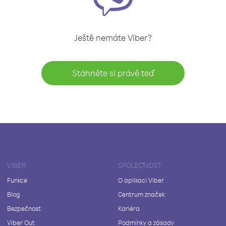
Ještě nemáte Viber?
Stáhněte si právě teď
VIBER
SPOLEČNOST
Funkce
O aplikaci Viber
Blog
Centrum značek
Bezpečnost
Kariéra
Viber Out
Podmínky a zásady