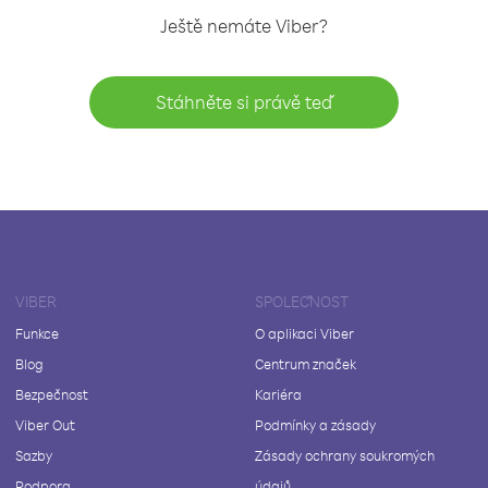
Ještě nemáte Viber?
Stáhněte si právě teď
VIBER
SPOLEČNOST
Funkce
O aplikaci Viber
Blog
Centrum značek
Bezpečnost
Kariéra
Viber Out
Podmínky a zásady
Sazby
Zásady ochrany soukromých
Podpora
údajů