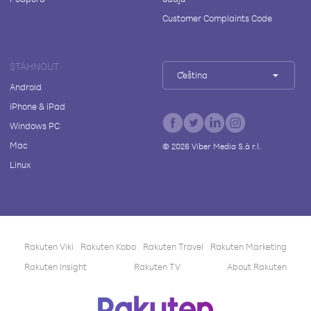
Customer Complaints Code
STÁHNOUT
Čeština
Android
iPhone & iPad
Windows PC
Mac
©
2026
Viber Media S.à r.l.
Linux
Rakuten Viki
Rakuten Kobo
Rakuten Travel
Rakuten Marketing
Rakuten Insight
Rakuten TV
About Rakuten