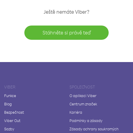
Ještě nemáte Viber?
Stáhněte si právě teď
VIBER
SPOLEČNOST
Funkce
O aplikaci Viber
Blog
Centrum značek
Bezpečnost
Kariéra
Viber Out
Podmínky a zásady
Sazby
Zásady ochrany soukromých