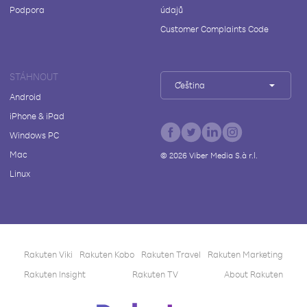
Podpora
údajů
Customer Complaints Code
STÁHNOUT
Čeština
Android
iPhone & iPad
Windows PC
Mac
©
2026
Viber Media S.à r.l.
Linux
Rakuten Viki
Rakuten Kobo
Rakuten Travel
Rakuten Marketing
Rakuten Insight
Rakuten TV
About Rakuten