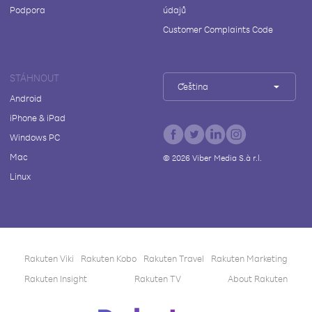
Podpora
údajů
Customer Complaints Code
STÁHNOUT
Čeština
Android
iPhone & iPad
Windows PC
Mac
©
2026
Viber Media S.à r.l.
Linux
Rakuten Viki
Rakuten Kobo
Rakuten Travel
Rakuten Marketing
Rakuten Insight
Rakuten TV
About Rakuten