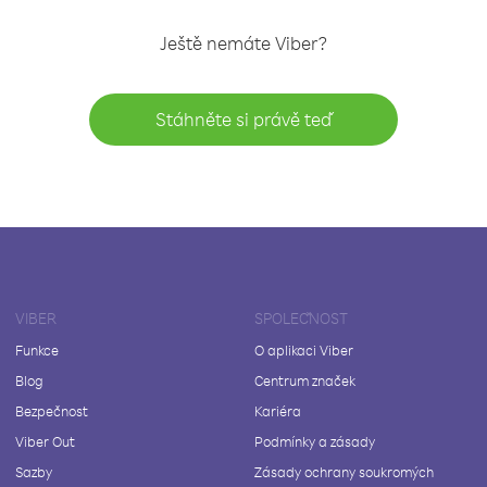
Ještě nemáte Viber?
Stáhněte si právě teď
VIBER
SPOLEČNOST
Funkce
O aplikaci Viber
Blog
Centrum značek
Bezpečnost
Kariéra
Viber Out
Podmínky a zásady
Sazby
Zásady ochrany soukromých