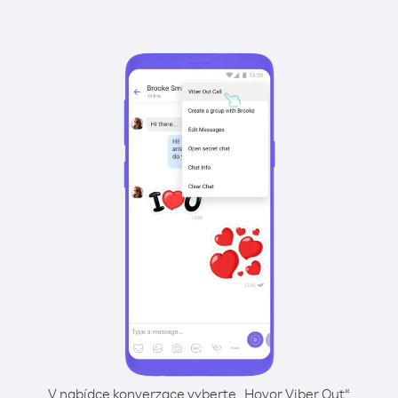
V nabídce konverzace vyberte „Hovor Viber Out“