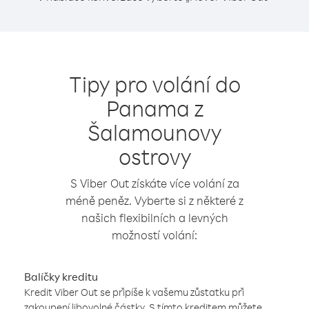
Tipy pro volání do
Panama z
Šalamounovy
ostrovy
S Viber Out získáte více volání za
méně peněz. Vyberte si z některé z
našich flexibilních a levných
možností volání:
Balíčky kreditu
Kredit Viber Out se připíše k vašemu zůstatku při
zakoupení libovolné částky. S tímto kreditem můžete