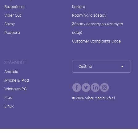
Bezpečnost
Kariéra
Viber Out
Podmínky a zásady
Sazby
Zásady ochrany soukromých
Podpora
údajů
Customer Complaints Code
STÁHNOUT
Čeština
Android
iPhone & iPad
Windows PC
Mac
©
2026
Viber Media S.à r.l.
Linux