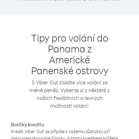
Tipy pro volání do
Panama z
Americké
Panenské ostrovy
S Viber Out získáte více volání za
méně peněz. Vyberte si z některé z
našich flexibilních a levných
možností volání:
Balíčky kreditu
Kredit Viber Out se připíše k vašemu zůstatku při
zakoupení libovolné částky. S tímto kreditem můžete