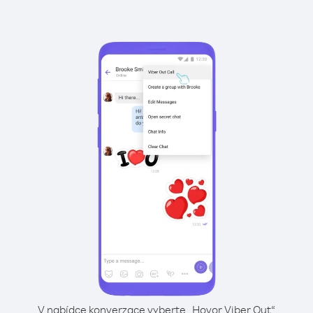
V nabídce konverzace vyberte „Hovor Viber Out“