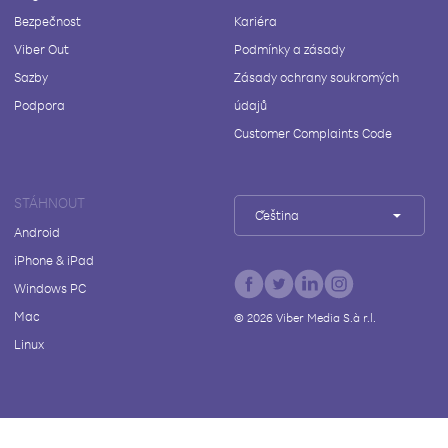
Bezpečnost
Kariéra
Viber Out
Podmínky a zásady
Sazby
Zásady ochrany soukromých
Podpora
údajů
Customer Complaints Code
STÁHNOUT
Čeština
Android
iPhone & iPad
Windows PC
Mac
©
2026
Viber Media S.à r.l.
Linux