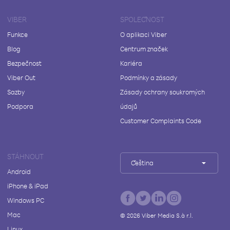
VIBER
SPOLEČNOST
Funkce
O aplikaci Viber
Blog
Centrum značek
Bezpečnost
Kariéra
Viber Out
Podmínky a zásady
Sazby
Zásady ochrany soukromých
Podpora
údajů
Customer Complaints Code
STÁHNOUT
Čeština
Android
iPhone & iPad
Windows PC
Mac
©
2026
Viber Media S.à r.l.
Linux