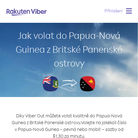
Přihlášení
Togg
navig
Jak volat do Papua-Nová
Guinea z Britské Panenské
ostrovy
Díky Viber Out můžete volat kvalitně do Papua-Nová
Guinea z Britské Panenské ostrovy.
Volejte na jakékoli číslo
v Papua-Nová Guinea – pevná nebo mobil! – sazby od
$1.30 za minutu.