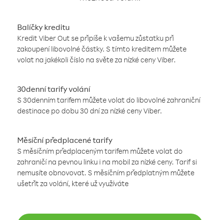
Balíčky kreditu
Kredit Viber Out se připíše k vašemu zůstatku při
zakoupení libovolné částky. S tímto kreditem můžete
volat na jakékoli číslo na světe za nízké ceny Viber.
30denní tarify volání
S 30denním tarifem můžete volat do libovolné zahraniční
destinace po dobu 30 dní za nízké ceny Viber.
Měsíční předplacené tarify
S měsíčním předplaceným tarifem můžete volat do
zahraničí na pevnou linku i na mobil za nízké ceny. Tarif si
nemusíte obnovovat. S měsíčním předplatným můžete
ušetřit za volání, které už využíváte