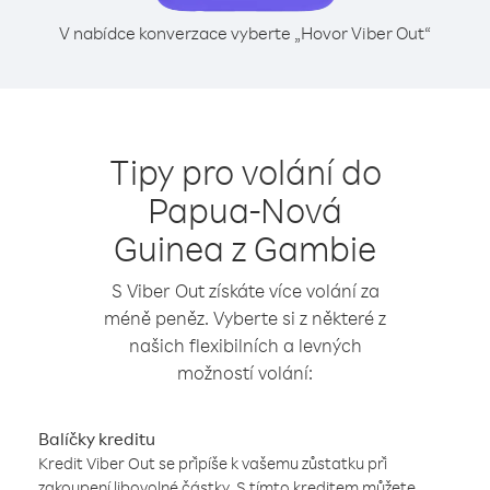
V nabídce konverzace vyberte „Hovor Viber Out“
Tipy pro volání do
Papua-Nová
Guinea z Gambie
S Viber Out získáte více volání za
méně peněz. Vyberte si z některé z
našich flexibilních a levných
možností volání:
Balíčky kreditu
Kredit Viber Out se připíše k vašemu zůstatku při
zakoupení libovolné částky. S tímto kreditem můžete