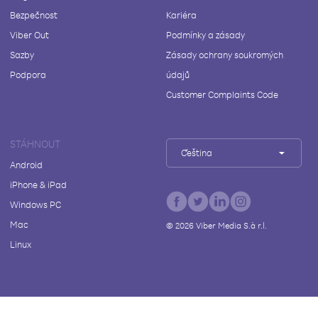
Bezpečnost
Kariéra
Viber Out
Podmínky a zásady
Sazby
Zásady ochrany soukromých
Podpora
údajů
Customer Complaints Code
STÁHNOUT
Čeština
Android
iPhone & iPad
Windows PC
Mac
©
2026
Viber Media S.à r.l.
Linux