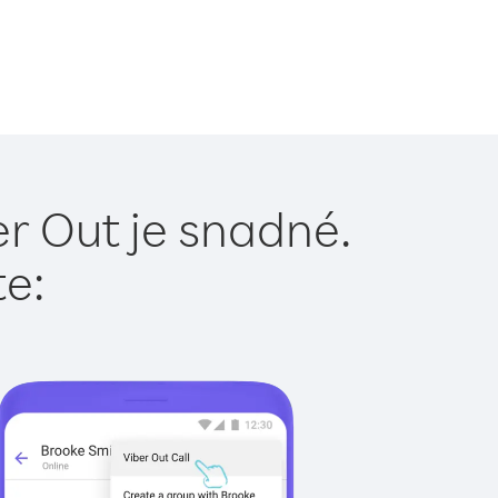
r Out je snadné.
te: