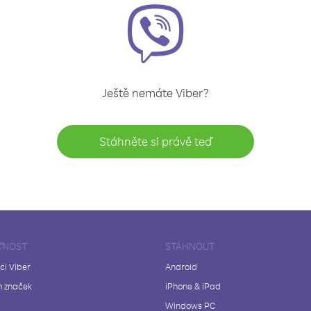
Ještě nemáte Viber?
Stáhněte si právě teď
ČNOST
STÁHNOUT
ci Viber
Android
 značek
iPhone & iPad
Windows PC