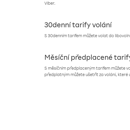
Viber.
30denní tarify volání
S 30denním tarifem můžete volat do libovolné
Měsíční předplacené tarif
S měsíčním předplaceným tarifem můžete volat
předplatným můžete ušetřit za volání, které 