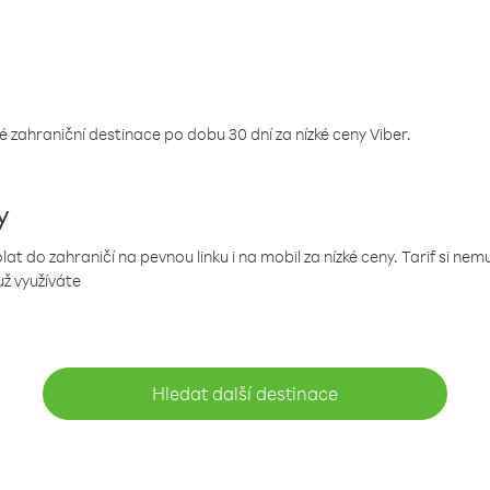
 zahraniční destinace po dobu 30 dní za nízké ceny Viber.
y
 do zahraničí na pevnou linku i na mobil za nízké ceny. Tarif si ne
už využíváte
Hledat další destinace