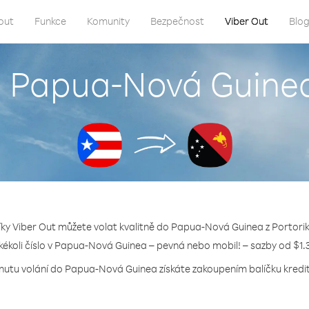
out
Funkce
Komunity
Bezpečnost
Viber Out
Blo
o Papua-Nová Guinea
íky Viber Out můžete volat kvalitně do Papua-Nová Guinea z Portorik
akékoli číslo v Papua-Nová Guinea – pevná nebo mobil! – sazby od $1.
inutu volání do Papua-Nová Guinea získáte zakoupením balíčku kreditu