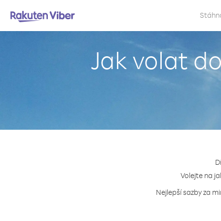
Stáhn
Jak volat d
D
Volejte na j
Nejlepší sazby za m