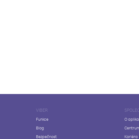
VIBER
SPOLE
Funkce
O aplika
Blog
Centrum
Bezpečnost
Kariéra