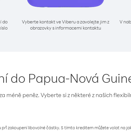
í do
Vyberte kontakt ve Viberu a zavolejte jim z
V nab
íslo
obrazovky s informacemi kontaktu
ání do Papua-Nová Guine
 za méně peněz. Vyberte si z některé z našich flexibi
 při zakoupení libovolné částky. S tímto kreditem můžete volat na jaké