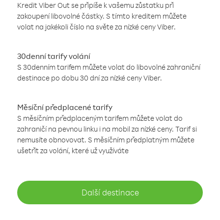
Kredit Viber Out se připíše k vašemu zůstatku při
zakoupení libovolné částky. S tímto kreditem můžete
volat na jakékoli číslo na světe za nízké ceny Viber.
30denní tarify volání
S 30denním tarifem můžete volat do libovolné zahraniční
destinace po dobu 30 dní za nízké ceny Viber.
Měsíční předplacené tarify
S měsíčním předplaceným tarifem můžete volat do
zahraničí na pevnou linku i na mobil za nízké ceny. Tarif si
nemusíte obnovovat. S měsíčním předplatným můžete
ušetřit za volání, které už využíváte
Další destinace