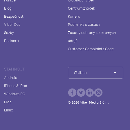
Funkce
O aplikaci Viber
Blog
Centrum značek
Bezpečnost
Kariéra
Viber Out
Podmínky a zásady
Sazby
Zásady ochrany soukromých
Podpora
údajů
Customer Complaints Code
STÁHNOUT
Čeština
Android
iPhone & iPad
Windows PC
Mac
©
2026
Viber Media S.à r.l.
Linux