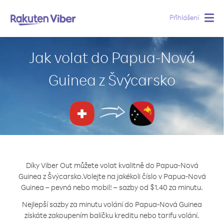
Přihlášení
Togg
navig
Jak volat do Papua-Nová
Guinea z Švýcarsko
Díky Viber Out můžete volat kvalitně do Papua-Nová
Guinea z Švýcarsko.
Volejte na jakékoli číslo v Papua-Nová
Guinea – pevná nebo mobil! – sazby od $1.40 za minutu.
Nejlepší sazby za minutu volání do Papua-Nová Guinea
získáte zakoupením balíčku kreditu nebo tarifu volání.