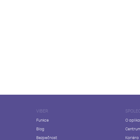
VIBER
SPOLE
Funkce
O aplika
Blog
Centrum
Bezpečnost
Kariéra