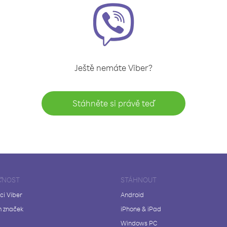
Ještě nemáte Viber?
Stáhněte si právě teď
ČNOST
STÁHNOUT
ci Viber
Android
 značek
iPhone & iPad
Windows PC