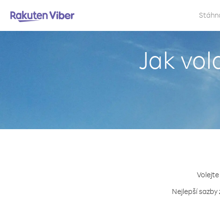
Stáhn
Jak vol
Volejte
Nejlepší sazby