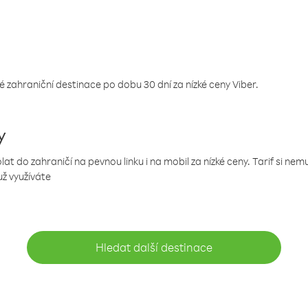
 zahraniční destinace po dobu 30 dní za nízké ceny Viber.
y
 do zahraničí na pevnou linku i na mobil za nízké ceny. Tarif si ne
už využíváte
Hledat další destinace