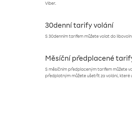
Viber.
30denní tarify volání
S 30denním tarifem můžete volat do libovolné
Měsíční předplacené tarif
S měsíčním předplaceným tarifem můžete volat
předplatným můžete ušetřit za volání, které 