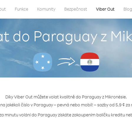
out
Funkce
Komunity
Bezpečnost
Viber Out
Blo
at do Paraguay z Mi
Díky Viber Out můžete volat kvalitně do Paraguay z Mikronésie.
 na jakékoli číslo v Paraguay – pevná nebo mobil! – sazby od 5.9 ¢ za
 za minutu volání do Paraguay získáte zakoupením balíčku kreditu nebo