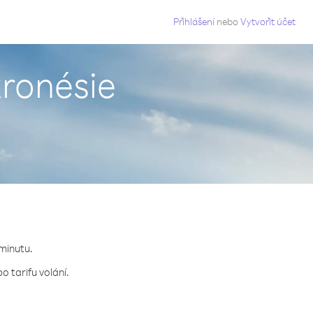
g
Přihlášení
nebo
Vytvořit účet
kronésie
 minutu.
 tarifu volání.