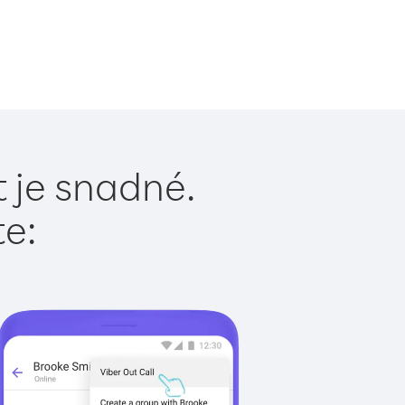
 je snadné.
te: