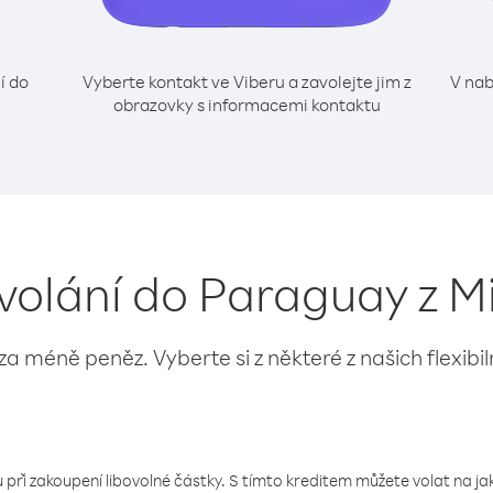
í do
Vyberte kontakt ve Viberu a zavolejte jim z
V nab
obrazovky s informacemi kontaktu
 volání do Paraguay z M
 za méně peněz. Vyberte si z některé z našich flexibi
 při zakoupení libovolné částky. S tímto kreditem můžete volat na jaké