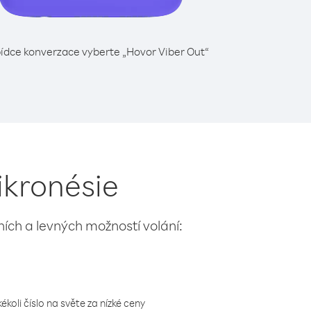
ídce konverzace vyberte „Hovor Viber Out“
ikronésie
lních a levných možností volání:
koli číslo na světe za nízké ceny