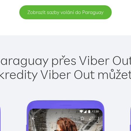
Zobrazit sazby volání do Paraguay
Paraguay přes Viber Out
kredity Viber Out může