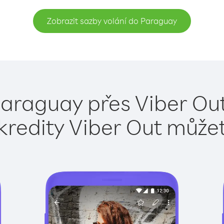
Zobrazit sazby volání do Paraguay
Paraguay přes Viber Out
kredity Viber Out může