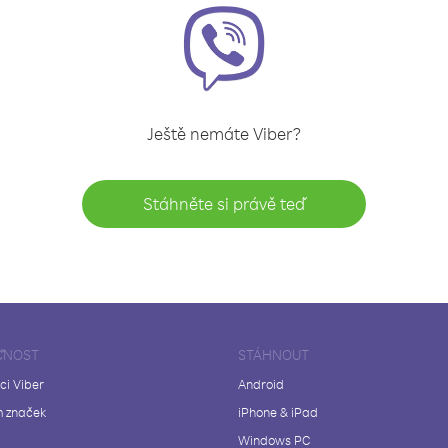
Ještě nemáte Viber?
Stáhněte si právě teď
ČNOST
STÁHNOUT
ci Viber
Android
 značek
iPhone & iPad
Windows PC