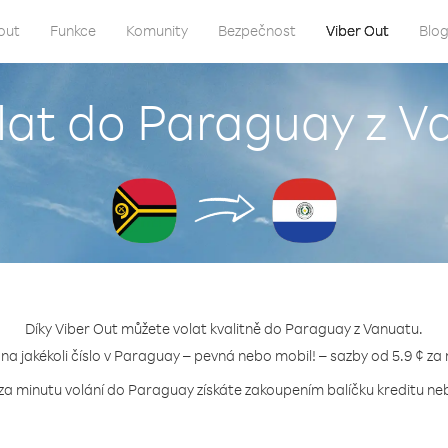
out
Funkce
Komunity
Bezpečnost
Viber Out
Blo
lat do Paraguay z 
Díky Viber Out můžete volat kvalitně do Paraguay z Vanuatu.
 na jakékoli číslo v Paraguay – pevná nebo mobil! – sazby od 5.9 ¢ za
 za minutu volání do Paraguay získáte zakoupením balíčku kreditu nebo