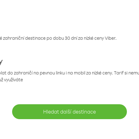
 zahraniční destinace po dobu 30 dní za nízké ceny Viber.
y
 do zahraničí na pevnou linku i na mobil za nízké ceny. Tarif si ne
už využíváte
Hledat další destinace