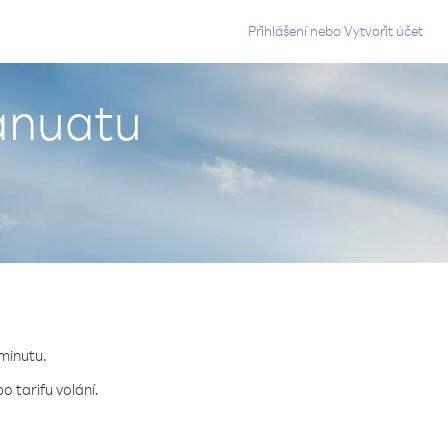
g
Přihlášení
nebo
Vytvořit účet
Vanuatu
 minutu.
 tarifu volání.