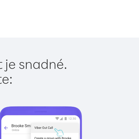
 je snadné.
te: