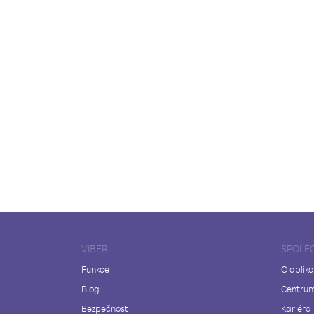
VIBER
SPOLE
Funkce
O aplika
Blog
Centrum
Bezpečnost
Kariéra