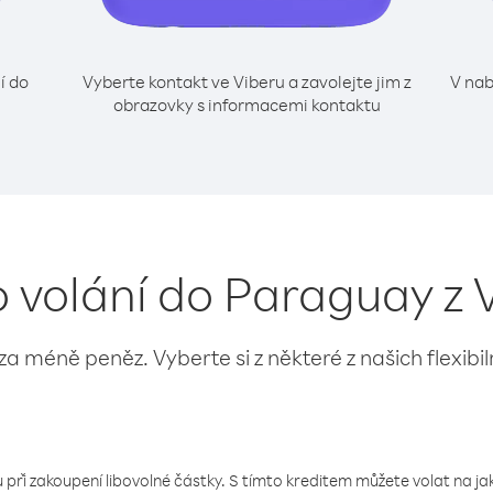
í do
Vyberte kontakt ve Viberu a zavolejte jim z
V nab
obrazovky s informacemi kontaktu
o volání do Paraguay z
 za méně peněz. Vyberte si z některé z našich flexibi
 při zakoupení libovolné částky. S tímto kreditem můžete volat na jaké