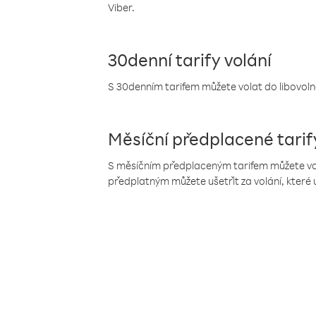
Viber.
30denní tarify volání
S 30denním tarifem můžete volat do libovolné
Měsíční předplacené tarif
S měsíčním předplaceným tarifem můžete volat
předplatným můžete ušetřit za volání, které 