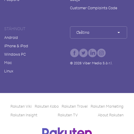
Customer Complaints Code
STÁHNOUT
Čeština
Android
iPhone & iPad
Windows PC
Mac
©
2026
Viber Media S.à r.l.
Linux
Rakuten Viki
Rakuten Kobo
Rakuten Travel
Rakuten Marketing
Rakuten Insight
Rakuten TV
About Rakuten