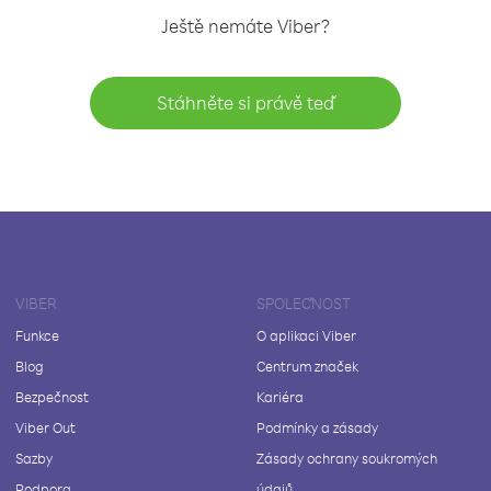
Ještě nemáte Viber?
Stáhněte si právě teď
VIBER
SPOLEČNOST
Funkce
O aplikaci Viber
Blog
Centrum značek
Bezpečnost
Kariéra
Viber Out
Podmínky a zásady
Sazby
Zásady ochrany soukromých
Podpora
údajů