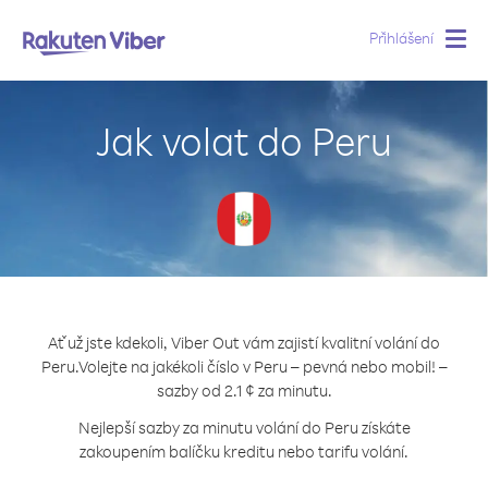
Přihlášení
Togg
navig
Jak volat do Peru
Ať už jste kdekoli, Viber Out vám zajistí kvalitní volání do
Peru.
Volejte na jakékoli číslo v Peru – pevná nebo mobil! –
sazby od 2.1 ¢ za minutu.
Nejlepší sazby za minutu volání do Peru získáte
zakoupením balíčku kreditu nebo tarifu volání.