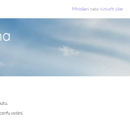
g
Přihlášení
nebo
Vytvořit účet
na
nutu.
arifu volání.