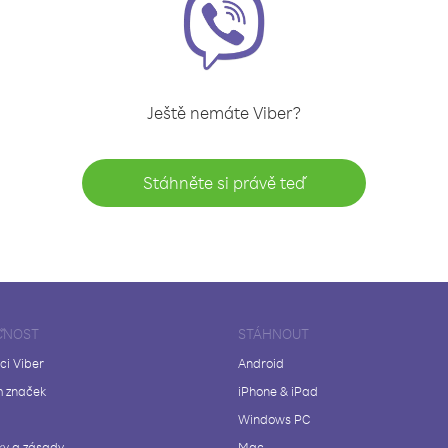
Ještě nemáte Viber?
Stáhněte si právě teď
ČNOST
STÁHNOUT
ci Viber
Android
 značek
iPhone & iPad
Windows PC
y a zásady
Mac