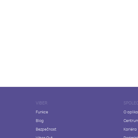
VIBER
SPOLE
Funkce
O aplika
Blog
Centrum
Bezpečnost
Kariéra
Viber Out
Podmínk