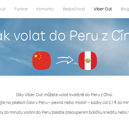
out
Funkce
Komunity
Bezpečnost
Viber Out
Blo
ak volat do Peru z Čí
Díky Viber Out můžete volat kvalitně do Peru z Čína.
jte na jakékoli číslo v Peru – pevná nebo mobil! – sazby od 2.1 ¢ za mi
by za minutu volání do Peru získáte zakoupením balíčku kreditu nebo t