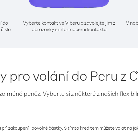
í do
Vyberte kontakt ve Viberu a zavolejte jim z
V nab
obrazovky s informacemi kontaktu
 číslo
y pro volání do Peru z 
 za méně peněz. Vyberte si z některé z našich flexibi
 při zakoupení libovolné částky. S tímto kreditem můžete volat na jaké