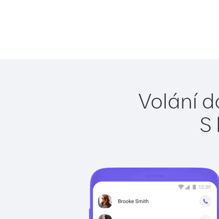
Volání d
S 