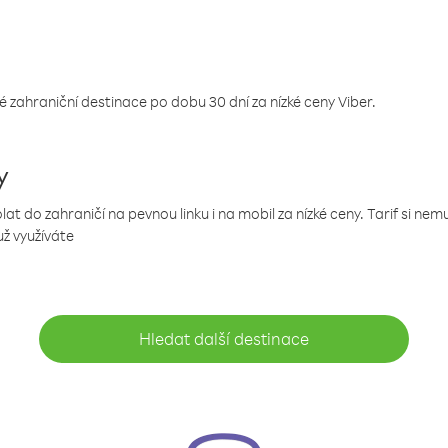
 zahraniční destinace po dobu 30 dní za nízké ceny Viber.
y
 do zahraničí na pevnou linku i na mobil za nízké ceny. Tarif si ne
už využíváte
Hledat další destinace