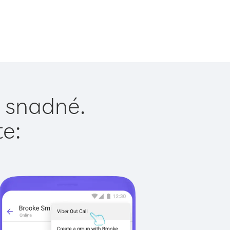
e snadné.
te: