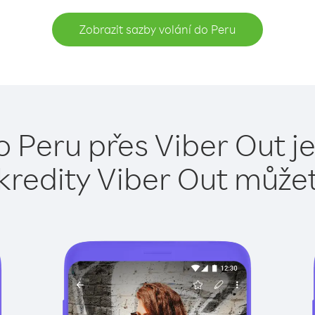
Zobrazit sazby volání do Peru
o Peru přes Viber Out j
kredity Viber Out může