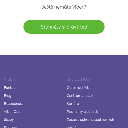
Ještě nemáte Viber?
Stáhněte si právě teď
VIBER
SPOLEČNOST
Funkce
O aplikaci Viber
Blog
Centrum značek
Bezpečnost
Kariéra
Viber Out
Podmínky a zásady
Sazby
Zásady ochrany soukromých
Podpora
údajů