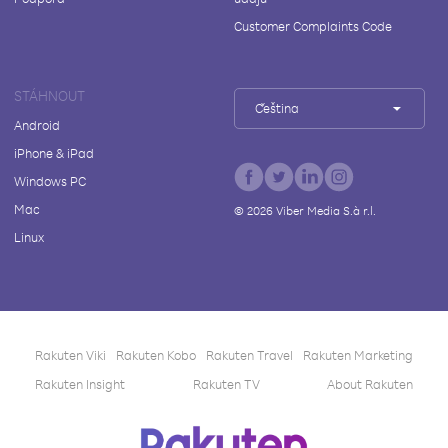
Customer Complaints Code
STÁHNOUT
Čeština
Android
iPhone & iPad
Windows PC
Mac
©
2026
Viber Media S.à r.l.
Linux
Rakuten Viki
Rakuten Kobo
Rakuten Travel
Rakuten Marketing
Rakuten Insight
Rakuten TV
About Rakuten