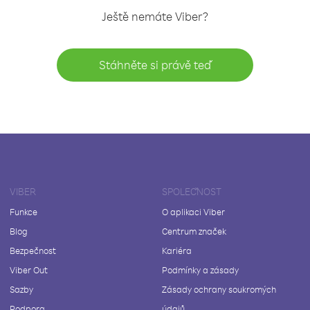
Ještě nemáte Viber?
Stáhněte si právě teď
VIBER
SPOLEČNOST
Funkce
O aplikaci Viber
Blog
Centrum značek
Bezpečnost
Kariéra
Viber Out
Podmínky a zásady
Sazby
Zásady ochrany soukromých
Podpora
údajů