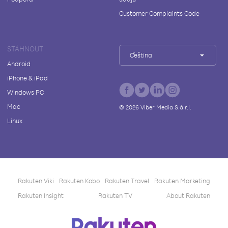
Customer Complaints Code
STÁHNOUT
Čeština
Android
iPhone & iPad
Windows PC
Mac
©
2026
Viber Media S.à r.l.
Linux
Rakuten Viki
Rakuten Kobo
Rakuten Travel
Rakuten Marketing
Rakuten Insight
Rakuten TV
About Rakuten