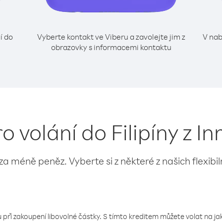
í do
Vyberte kontakt ve Viberu a zavolejte jim z
V nab
obrazovky s informacemi kontaktu
ro volání do Filipíny z I
 za méně peněz. Vyberte si z některé z našich flexibi
 při zakoupení libovolné částky. S tímto kreditem můžete volat na jaké