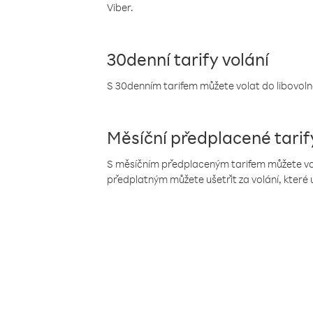
Viber.
30denní tarify volání
S 30denním tarifem můžete volat do libovolné
Měsíční předplacené tarif
S měsíčním předplaceným tarifem můžete volat
předplatným můžete ušetřit za volání, které 