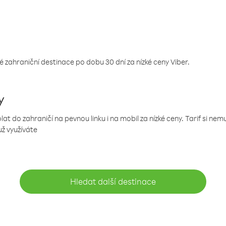
 zahraniční destinace po dobu 30 dní za nízké ceny Viber.
y
 do zahraničí na pevnou linku i na mobil za nízké ceny. Tarif si ne
už využíváte
Hledat další destinace