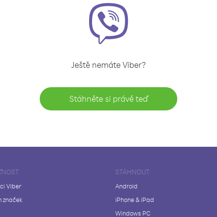
Ještě nemáte Viber?
Stáhněte si právě teď
ČNOST
STÁHNOUT
ci Viber
Android
 značek
iPhone & iPad
Windows PC