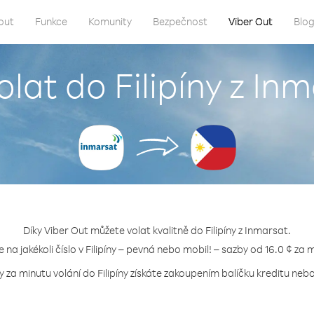
out
Funkce
Komunity
Bezpečnost
Viber Out
Blo
olat do Filipíny z In
Díky Viber Out můžete volat kvalitně do Filipíny z Inmarsat.
e na jakékoli číslo v Filipíny – pevná nebo mobil! – sazby od 16.0 ¢ za 
y za minutu volání do Filipíny získáte zakoupením balíčku kreditu nebo 