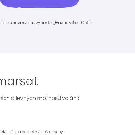
ídce konverzace vyberte „Hovor Viber Out“
nmarsat
lních a levných možností volání:
koli číslo na světe za nízké ceny