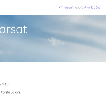
g
Přihlášení
nebo
Vytvořit účet
marsat
minutu.
tarifu volání.