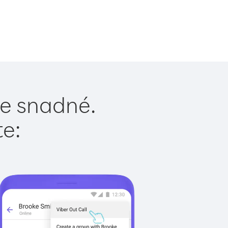
 je snadné.
te: