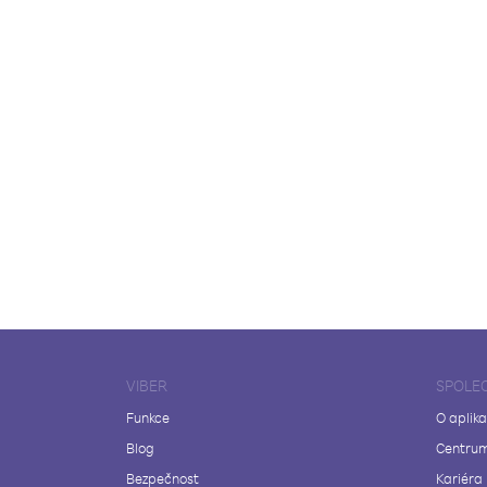
VIBER
SPOLE
Funkce
O aplika
Blog
Centrum
Bezpečnost
Kariéra