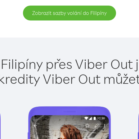
Zobrazit sazby volání do Filipíny
Filipíny přes Viber Out
kredity Viber Out může