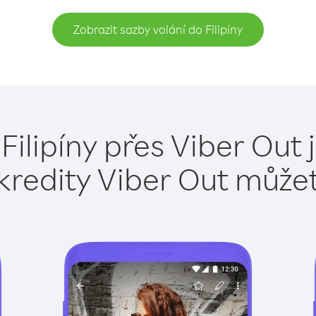
Zobrazit sazby volání do Filipíny
Filipíny přes Viber Out
kredity Viber Out může