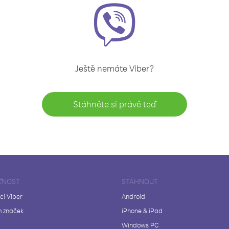
Ještě nemáte Viber?
Stáhněte si právě teď
ČNOST
STÁHNOUT
ci Viber
Android
 značek
iPhone & iPad
Windows PC