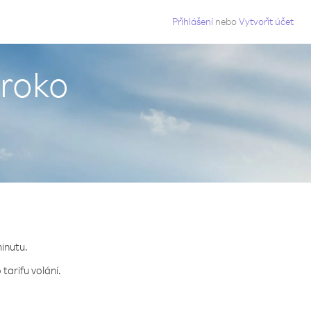
g
Přihlášení
nebo
Vytvořit účet
aroko
minutu.
tarifu volání.