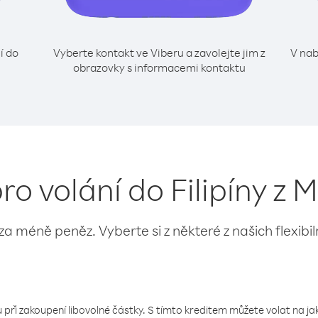
í do
Vyberte kontakt ve Viberu a zavolejte jim z
V nab
obrazovky s informacemi kontaktu
pro volání do Filipíny z 
 za méně peněz. Vyberte si z některé z našich flexibi
 při zakoupení libovolné částky. S tímto kreditem můžete volat na jaké