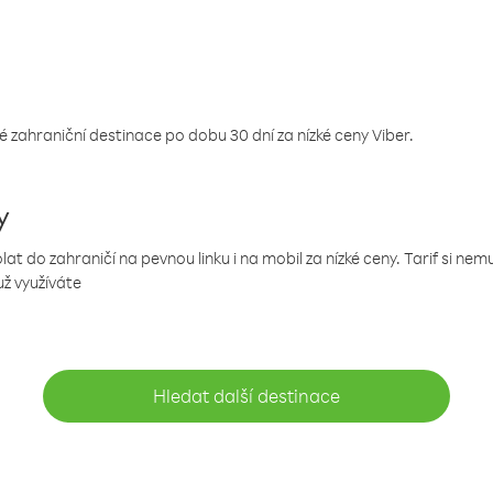
 zahraniční destinace po dobu 30 dní za nízké ceny Viber.
y
 do zahraničí na pevnou linku i na mobil za nízké ceny. Tarif si ne
už využíváte
Hledat další destinace