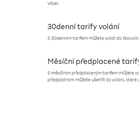
Viber.
30denní tarify volání
S 30denním tarifem můžete volat do libovolné
Měsíční předplacené tarif
S měsíčním předplaceným tarifem můžete volat
předplatným můžete ušetřit za volání, které 