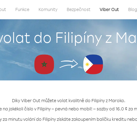
out
Funkce
Komunity
Bezpečnost
Viber Out
Blo
volat do Filipíny z M
Díky Viber Out můžete volat kvalitně do Filipíny z Maroko.
e na jakékoli číslo v Filipíny – pevná nebo mobil! – sazby od 16.0 ¢ za 
y za minutu volání do Filipíny získáte zakoupením balíčku kreditu nebo 