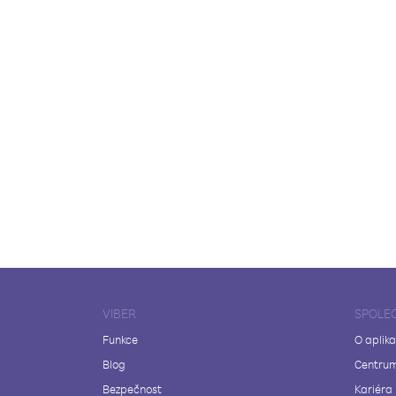
VIBER
SPOLE
Funkce
O aplika
Blog
Centrum
Bezpečnost
Kariéra