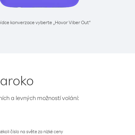
ídce konverzace vyberte „Hovor Viber Out“
Maroko
lních a levných možností volání:
koli číslo na světe za nízké ceny