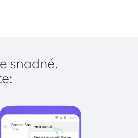
 je snadné.
te: