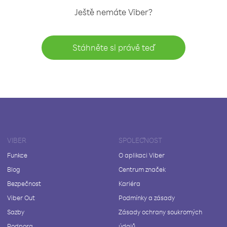
Ještě nemáte Viber?
Stáhněte si právě teď
VIBER
SPOLEČNOST
Funkce
O aplikaci Viber
Blog
Centrum značek
Bezpečnost
Kariéra
Viber Out
Podmínky a zásady
Sazby
Zásady ochrany soukromých
Podpora
údajů