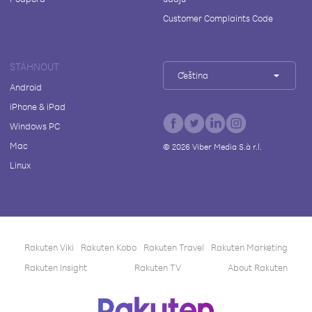
Customer Complaints Code
STÁHNOUT
Čeština
Android
iPhone & iPad
Windows PC
Mac
©
2026
Viber Media S.à r.l.
Linux
Rakuten Viki
Rakuten Kobo
Rakuten Travel
Rakuten Marketing
Rakuten Insight
Rakuten TV
About Rakuten