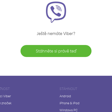
Ještě nemáte Viber?
Stáhněte si právě teď
ČNOST
STÁHNOUT
ci Viber
Android
 značek
iPhone & iPad
Windows PC