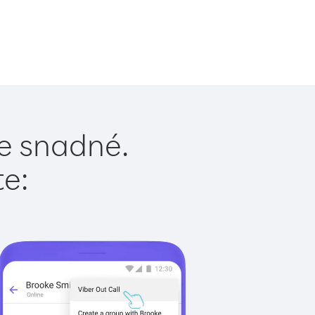
je snadné.
te: