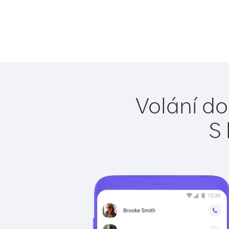
Volání do
S 