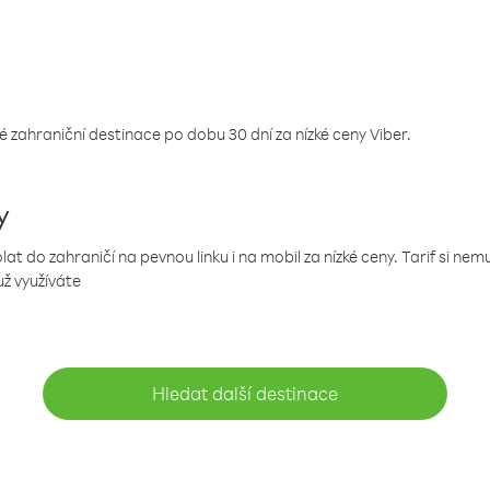
 zahraniční destinace po dobu 30 dní za nízké ceny Viber.
y
 do zahraničí na pevnou linku i na mobil za nízké ceny. Tarif si ne
už využíváte
Hledat další destinace