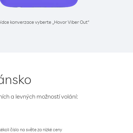
ídce konverzace vyberte „Hovor Viber Out“
Dánsko
lních a levných možností volání:
koli číslo na světe za nízké ceny