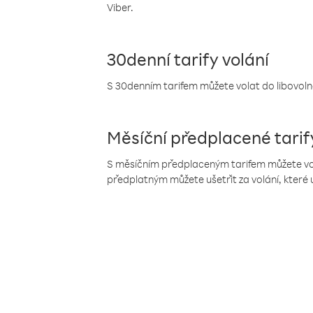
Viber.
30denní tarify volání
S 30denním tarifem můžete volat do libovolné
Měsíční předplacené tarif
S měsíčním předplaceným tarifem můžete volat
předplatným můžete ušetřit za volání, které 