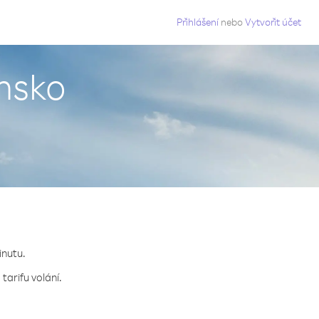
g
Přihlášení
nebo
Vytvořit účet
ánsko
inutu.
tarifu volání.