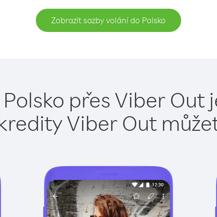
Zobrazit sazby volání do Polsko
 Polsko přes Viber Out 
kredity Viber Out může