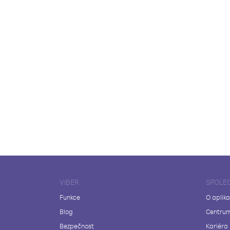
VIBER
SPOLE
Funkce
O aplika
Blog
Centrum
Bezpečnost
Kariéra