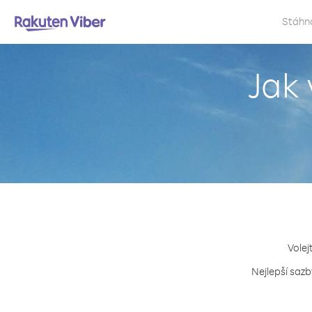
Stáhn
Jak 
Volej
Nejlepší sazb