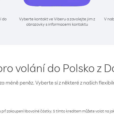
í do
Vyberte kontakt ve Viberu a zavolejte jim z
V nab
obrazovky s informacemi kontaktu
pro volání do Polsko z 
 za méně peněz. Vyberte si z některé z našich flexibi
 při zakoupení libovolné částky. S tímto kreditem můžete volat na jaké