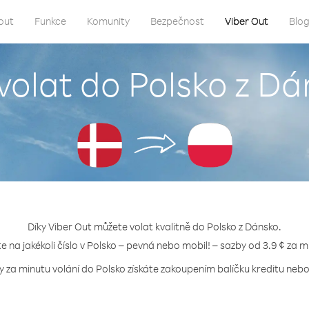
out
Funkce
Komunity
Bezpečnost
Viber Out
Blo
volat do Polsko z D
Díky Viber Out můžete volat kvalitně do Polsko z Dánsko.
te na jakékoli číslo v Polsko – pevná nebo mobil! – sazby od 3.9 ¢ za m
y za minutu volání do Polsko získáte zakoupením balíčku kreditu nebo 