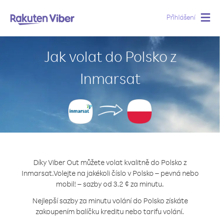
Přihlášení
Togg
navig
Jak volat do Polsko z
Inmarsat
Díky Viber Out můžete volat kvalitně do Polsko z
Inmarsat.
Volejte na jakékoli číslo v Polsko – pevná nebo
mobil! – sazby od 3.2 ¢ za minutu.
Nejlepší sazby za minutu volání do Polsko získáte
zakoupením balíčku kreditu nebo tarifu volání.