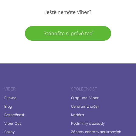
Ještě nemáte Viber?
Stáhněte si právě teď
VIBER
SPOLEČNOST
Funkce
O aplikaci Viber
Blog
Centrum značek
Bezpečnost
Kariéra
Viber Out
Podmínky a zásady
Sazby
Zásady ochrany soukromých