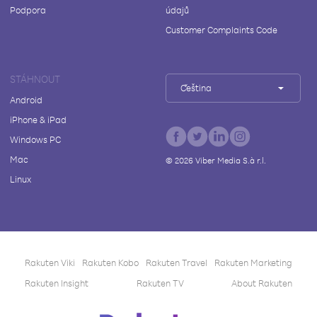
Podpora
údajů
Customer Complaints Code
STÁHNOUT
Čeština
Android
iPhone & iPad
Windows PC
Mac
©
2026
Viber Media S.à r.l.
Linux
Rakuten Viki
Rakuten Kobo
Rakuten Travel
Rakuten Marketing
Rakuten Insight
Rakuten TV
About Rakuten