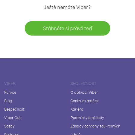
Ještě nemáte Viber?
Stáhněte si právě teď
VIBER
SPOLEČNOST
Funkce
O aplikaci Viber
Blog
Centrum značek
Bezpečnost
Kariéra
Viber Out
Podmínky a zásady
Sazby
Zásady ochrany soukromých
Podpora
údajů