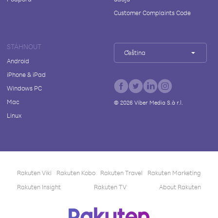
Customer Complaints Code
STÁHNOUT
Čeština
Android
iPhone & iPad
Windows PC
Mac
©
2026
Viber Media S.à r.l.
Linux
Rakuten Viki
Rakuten Kobo
Rakuten Travel
Rakuten Marketing
Rakuten Insight
Rakuten TV
About Rakuten