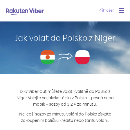
Přihlášení
Togg
navig
Jak volat do Polsko z Niger
Díky Viber Out můžete volat kvalitně do Polsko z
Niger.
Volejte na jakékoli číslo v Polsko – pevná nebo
mobil! – sazby od 3.2 ¢ za minutu.
Nejlepší sazby za minutu volání do Polsko získáte
zakoupením balíčku kreditu nebo tarifu volání.