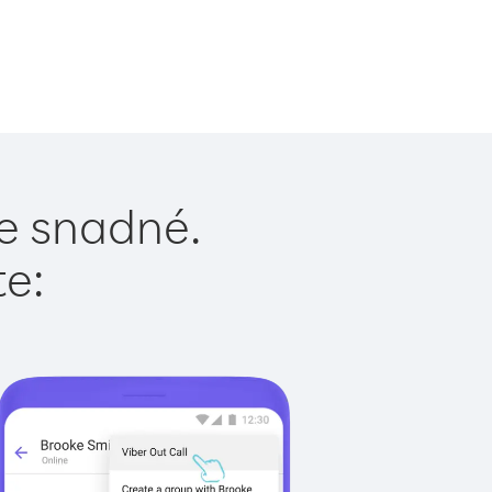
je snadné.
te: