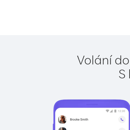
Volání do
S 