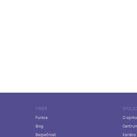
VIBER
SPOLE
Funkce
O aplika
Blog
Centrum
Bezpečnost
Kariéra