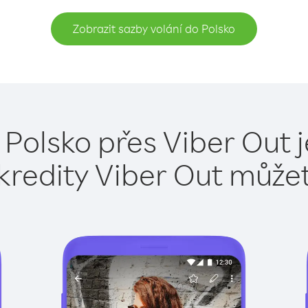
Zobrazit sazby volání do Polsko
 Polsko přes Viber Out 
kredity Viber Out může