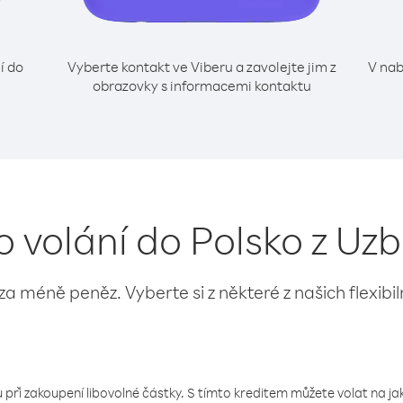
í do
Vyberte kontakt ve Viberu a zavolejte jim z
V nab
obrazovky s informacemi kontaktu
o volání do Polsko z Uz
 za méně peněz. Vyberte si z některé z našich flexibi
 při zakoupení libovolné částky. S tímto kreditem můžete volat na jaké