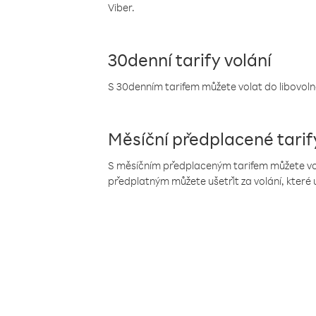
Viber.
30denní tarify volání
S 30denním tarifem můžete volat do libovolné
Měsíční předplacené tarif
S měsíčním předplaceným tarifem můžete volat
předplatným můžete ušetřit za volání, které 