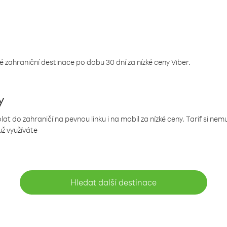
 zahraniční destinace po dobu 30 dní za nízké ceny Viber.
y
 do zahraničí na pevnou linku i na mobil za nízké ceny. Tarif si ne
už využíváte
Hledat další destinace