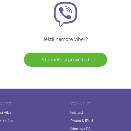
Ještě nemáte Viber?
Stáhněte si právě teď
ČNOST
STÁHNOUT
ci Viber
Android
 značek
iPhone & iPad
Windows PC