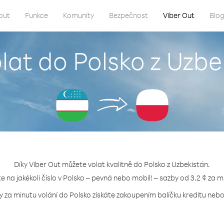
out
Funkce
Komunity
Bezpečnost
Viber Out
Blo
olat do Polsko z Uzbe
Díky Viber Out můžete volat kvalitně do Polsko z Uzbekistán.
te na jakékoli číslo v Polsko – pevná nebo mobil! – sazby od 3.2 ¢ za m
y za minutu volání do Polsko získáte zakoupením balíčku kreditu nebo 