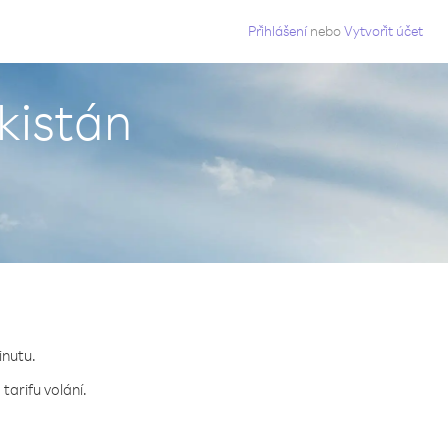
g
Přihlášení
nebo
Vytvořit účet
kistán
inutu.
tarifu volání.