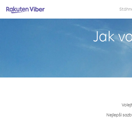
Stáhn
Jak v
Volej
Nejlepší sazb