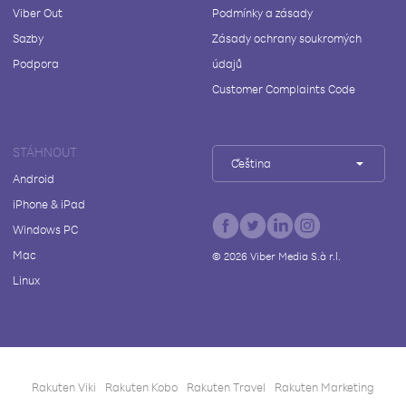
Viber Out
Podmínky a zásady
Sazby
Zásady ochrany soukromých
Podpora
údajů
Customer Complaints Code
STÁHNOUT
Čeština
Android
iPhone & iPad
Windows PC
Mac
©
2026
Viber Media S.à r.l.
Linux
Rakuten Viki
Rakuten Kobo
Rakuten Travel
Rakuten Marketing