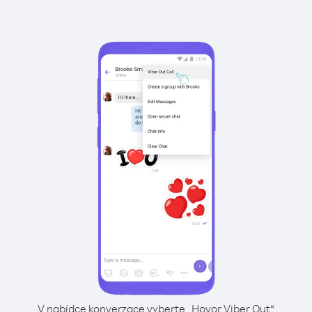
V nabídce konverzace vyberte „Hovor Viber Out“