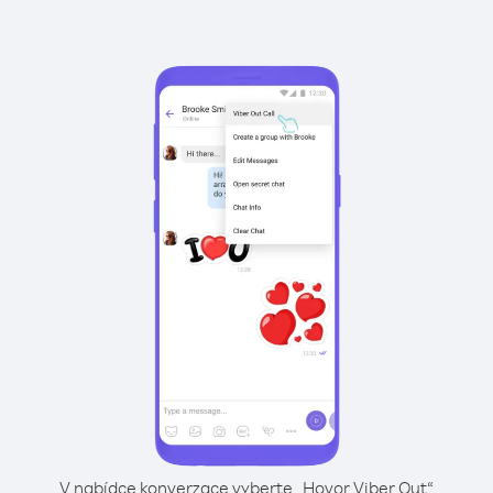
V nabídce konverzace vyberte „Hovor Viber Out“