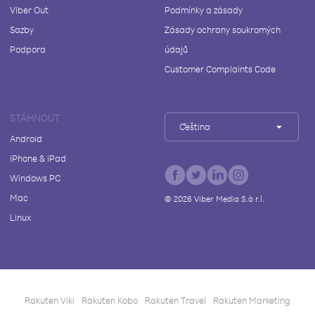
Viber Out
Podmínky a zásady
Sazby
Zásady ochrany soukromých
Podpora
údajů
Customer Complaints Code
STÁHNOUT
Čeština
Android
iPhone & iPad
Windows PC
Mac
©
2026
Viber Media S.à r.l.
Linux
Rakuten Viki
Rakuten Kobo
Rakuten Travel
Rakuten Marketing