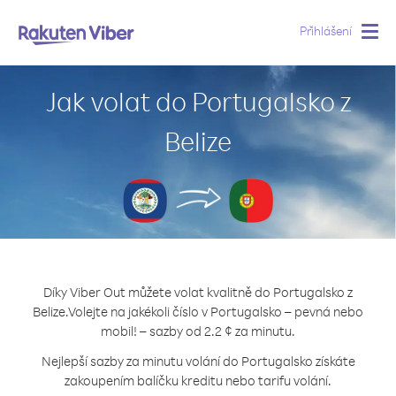
Přihlášení
Togg
navig
Jak volat do Portugalsko z
Belize
Díky Viber Out můžete volat kvalitně do Portugalsko z
Belize.
Volejte na jakékoli číslo v Portugalsko – pevná nebo
mobil! – sazby od 2.2 ¢ za minutu.
Nejlepší sazby za minutu volání do Portugalsko získáte
zakoupením balíčku kreditu nebo tarifu volání.