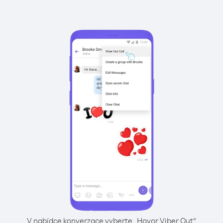
V nabídce konverzace vyberte „Hovor Viber Out“