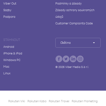
Viber Out
Podmínky a zásady
Sazby
Zásady ochrany soukromých
Podpora
údajů
Customer Complaints Code
STÁHNOUT
Čeština
Android
iPhone & iPad
Windows PC
Mac
©
2026
Viber Media S.à r.l.
Linux
Rakuten Viki
Rakuten Kobo
Rakuten Travel
Rakuten Marketing