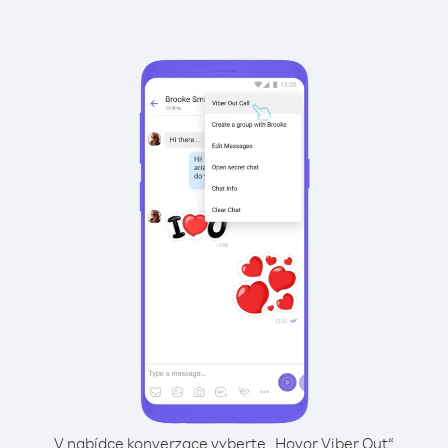
V nabídce konverzace vyberte „Hovor Viber Out“