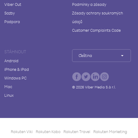
Viber Out
Podmínky a zásady
Sazby
Zásady ochrany soukromých
Podpora
údajů
Customer Complaints Code
STÁHNOUT
Čeština
Android
iPhone & iPad
Windows PC
Mac
©
2026
Viber Media S.à r.l.
Linux
Rakuten Viki
Rakuten Kobo
Rakuten Travel
Rakuten Marketing