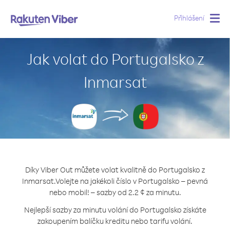
Přihlášení
Togg
navig
Jak volat do Portugalsko z
Inmarsat
Díky Viber Out můžete volat kvalitně do Portugalsko z
Inmarsat.
Volejte na jakékoli číslo v Portugalsko – pevná
nebo mobil! – sazby od 2.2 ¢ za minutu.
Nejlepší sazby za minutu volání do Portugalsko získáte
zakoupením balíčku kreditu nebo tarifu volání.