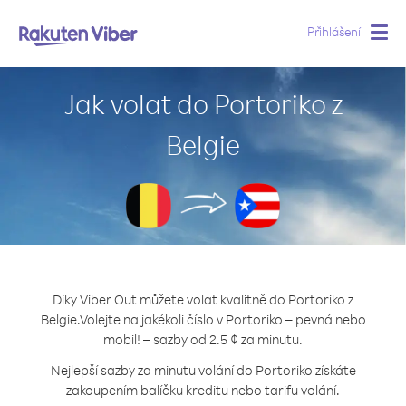
Přihlášení
Togg
navig
Jak volat do Portoriko z
Belgie
Díky Viber Out můžete volat kvalitně do Portoriko z
Belgie.
Volejte na jakékoli číslo v Portoriko – pevná nebo
mobil! – sazby od 2.5 ¢ za minutu.
Nejlepší sazby za minutu volání do Portoriko získáte
zakoupením balíčku kreditu nebo tarifu volání.