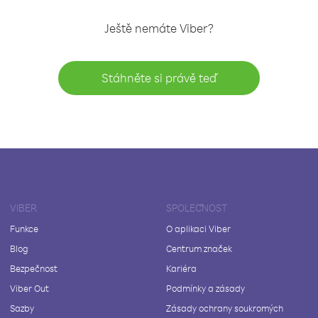
Ještě nemáte Viber?
Stáhněte si právě teď
VIBER
SPOLEČNOST
Funkce
O aplikaci Viber
Blog
Centrum značek
Bezpečnost
Kariéra
Viber Out
Podmínky a zásady
Sazby
Zásady ochrany soukromých