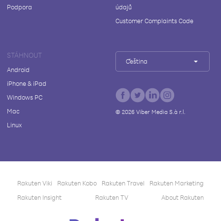
Podpora
údajů
Customer Complaints Code
STÁHNOUT
Čeština
Android
iPhone & iPad
Windows PC
Mac
©
2026
Viber Media S.à r.l.
Linux
Rakuten Viki
Rakuten Kobo
Rakuten Travel
Rakuten Marketing
Rakuten Insight
Rakuten TV
About Rakuten