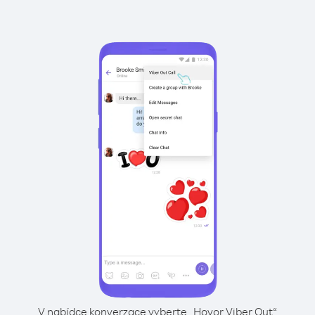
V nabídce konverzace vyberte „Hovor Viber Out“