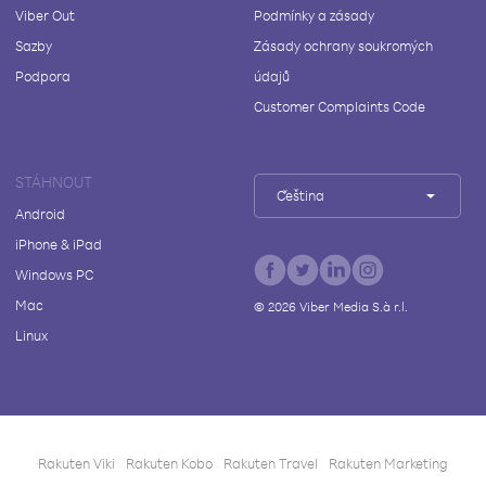
Viber Out
Podmínky a zásady
Sazby
Zásady ochrany soukromých
Podpora
údajů
Customer Complaints Code
STÁHNOUT
Čeština
Android
iPhone & iPad
Windows PC
Mac
©
2026
Viber Media S.à r.l.
Linux
Rakuten Viki
Rakuten Kobo
Rakuten Travel
Rakuten Marketing