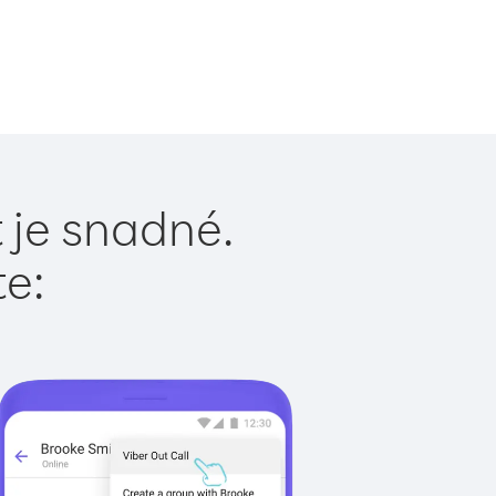
 je snadné.
te: