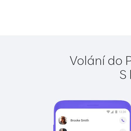
Volání do 
S 