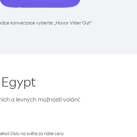
ídce konverzace vyberte „Hovor Viber Out“
z Egypt
lních a levných možností volání:
koli číslo na světe za nízké ceny