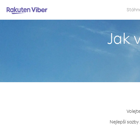
Stáhn
Jak 
Volejt
Nejlepší sazby