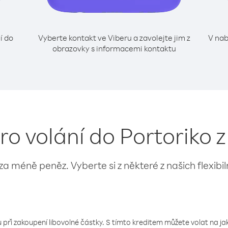
í do
Vyberte kontakt ve Viberu a zavolejte jim z
V nab
obrazovky s informacemi kontaktu
ro volání do Portoriko 
 za méně peněz. Vyberte si z některé z našich flexibi
 při zakoupení libovolné částky. S tímto kreditem můžete volat na jaké