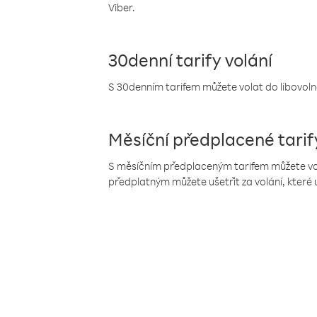
Viber.
30denní tarify volání
S 30denním tarifem můžete volat do libovolné
Měsíční předplacené tarif
S měsíčním předplaceným tarifem můžete volat
předplatným můžete ušetřit za volání, které 