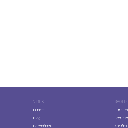
VIBER
SPOLE
Funkce
O aplika
Blog
Centrum
Bezpečnost
Kariéra