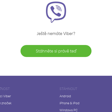
Ještě nemáte Viber?
Stáhněte si právě teď
ČNOST
STÁHNOUT
ci Viber
Android
 značek
iPhone & iPad
Windows PC