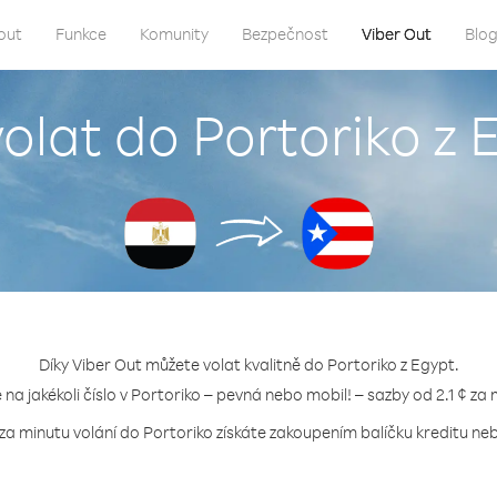
out
Funkce
Komunity
Bezpečnost
Viber Out
Blo
volat do Portoriko z 
Díky Viber Out můžete volat kvalitně do Portoriko z Egypt.
e na jakékoli číslo v Portoriko – pevná nebo mobil! – sazby od 2.1 ¢ za 
 za minutu volání do Portoriko získáte zakoupením balíčku kreditu nebo