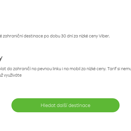
 zahraniční destinace po dobu 30 dní za nízké ceny Viber.
y
 do zahraničí na pevnou linku i na mobil za nízké ceny. Tarif si ne
už využíváte
Hledat další destinace