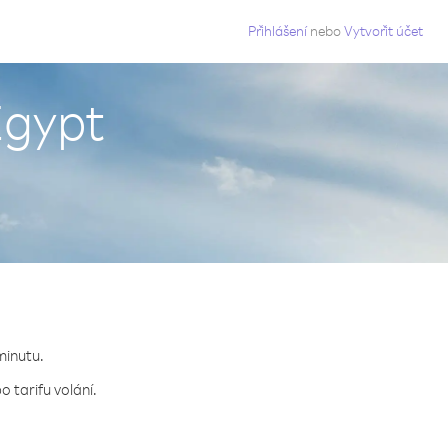
g
Přihlášení
nebo
Vytvořit účet
Egypt
minutu.
 tarifu volání.