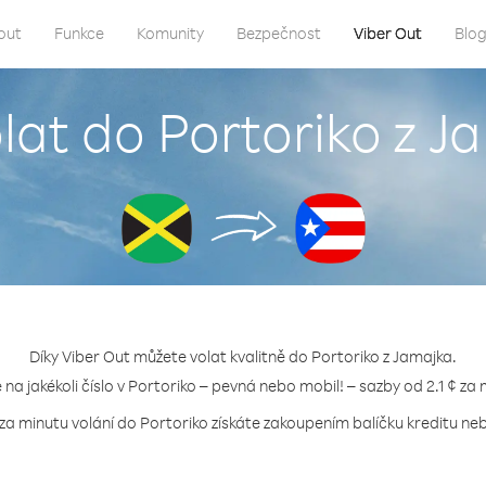
out
Funkce
Komunity
Bezpečnost
Viber Out
Blo
olat do Portoriko z J
Díky Viber Out můžete volat kvalitně do Portoriko z Jamajka.
e na jakékoli číslo v Portoriko – pevná nebo mobil! – sazby od 2.1 ¢ za 
 za minutu volání do Portoriko získáte zakoupením balíčku kreditu nebo