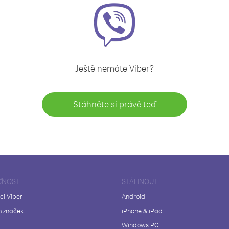
Ještě nemáte Viber?
Stáhněte si právě teď
ČNOST
STÁHNOUT
ci Viber
Android
 značek
iPhone & iPad
Windows PC