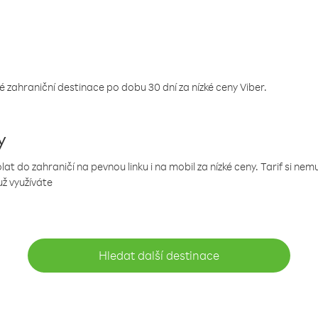
 zahraniční destinace po dobu 30 dní za nízké ceny Viber.
y
 do zahraničí na pevnou linku i na mobil za nízké ceny. Tarif si ne
už využíváte
Hledat další destinace