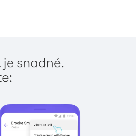
 je snadné.
te: