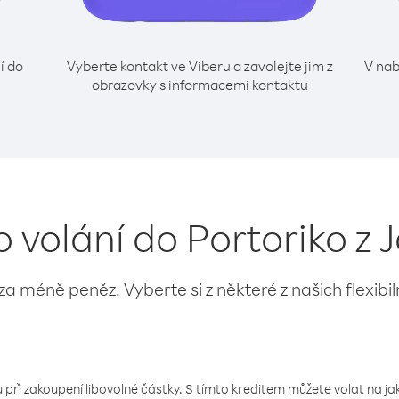
í do
Vyberte kontakt ve Viberu a zavolejte jim z
V nab
obrazovky s informacemi kontaktu
o volání do Portoriko z
 za méně peněz. Vyberte si z některé z našich flexibi
 při zakoupení libovolné částky. S tímto kreditem můžete volat na jaké