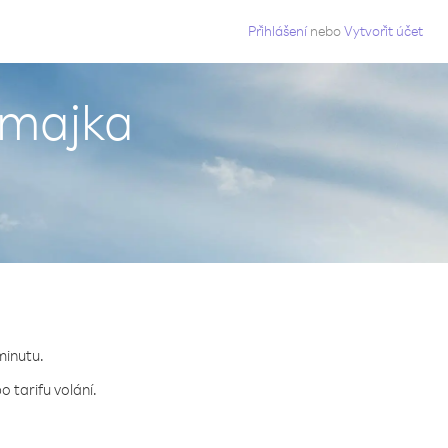
g
Přihlášení
nebo
Vytvořit účet
amajka
minutu.
 tarifu volání.