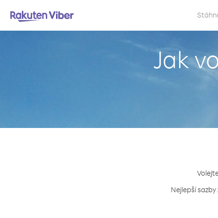
Stáhn
Jak v
Volejt
Nejlepší sazby