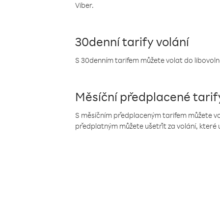
Viber.
30denní tarify volání
S 30denním tarifem můžete volat do libovolné
Měsíční předplacené tarif
S měsíčním předplaceným tarifem můžete volat
předplatným můžete ušetřit za volání, které 