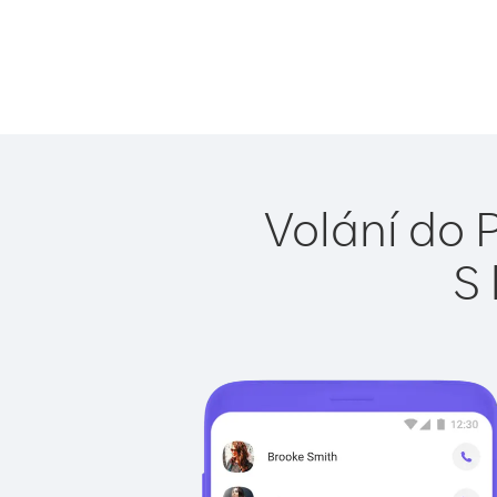
Volání do 
S 