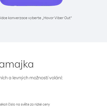
ídce konverzace vyberte „Hovor Viber Out“
 Jamajka
lních a levných možností volání:
koli číslo na světe za nízké ceny