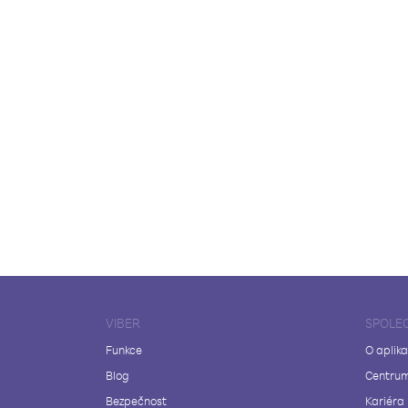
VIBER
SPOLE
Funkce
O aplika
Blog
Centrum
Bezpečnost
Kariéra