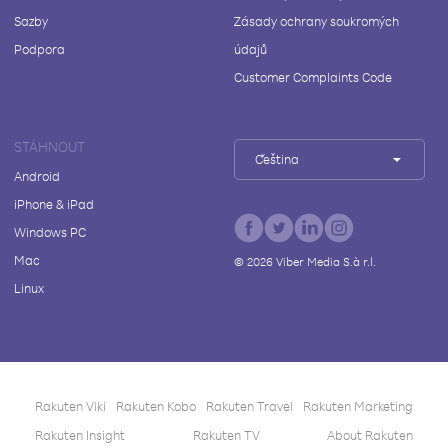
Sazby
Zásady ochrany soukromých
Podpora
údajů
Customer Complaints Code
STÁHNOUT
Čeština
Android
iPhone & iPad
Windows PC
Mac
©
2026
Viber Media S.à r.l.
Linux
Rakuten Viki
Rakuten Kobo
Rakuten Travel
Rakuten Marketing
Rakuten Insight
Rakuten TV
About Rakuten