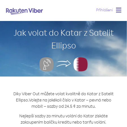
Přihlášení
Togg
navig
Jak volat do Katar z Satelit
Ellipso
Díky Viber Out můžete volat kvalitně do Katar z Satelit
Ellipso.
Volejte na jakékoli číslo v Katar – pevná nebo
mobil! – sazby od 24.5 ¢ za minutu.
Nejlepší sazby za minutu volání do Katar získáte
zakoupením balíčku kreditu nebo tarifu volání.