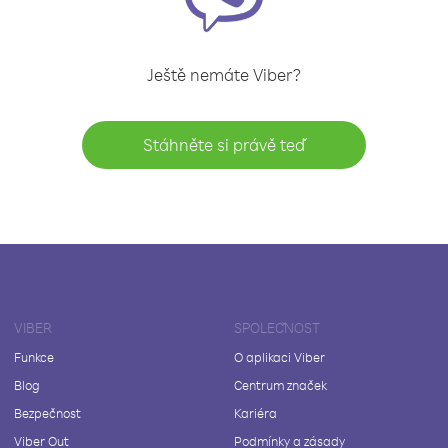
Ještě nemáte Viber?
Stáhněte si právě teď
VIBER
SPOLEČNOST
Funkce
O aplikaci Viber
Blog
Centrum značek
Bezpečnost
Kariéra
Viber Out
Podmínky a zásady