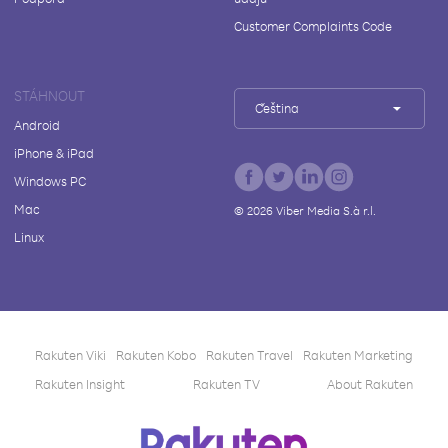
Customer Complaints Code
STÁHNOUT
Čeština
Android
iPhone & iPad
Windows PC
Mac
©
2026
Viber Media S.à r.l.
Linux
Rakuten Viki
Rakuten Kobo
Rakuten Travel
Rakuten Marketing
Rakuten Insight
Rakuten TV
About Rakuten