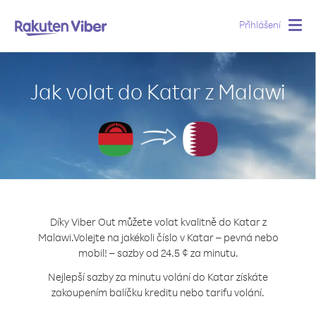
Přihlášení
Togg
navig
Jak volat do Katar z Malawi
Díky Viber Out můžete volat kvalitně do Katar z
Malawi.
Volejte na jakékoli číslo v Katar – pevná nebo
mobil! – sazby od 24.5 ¢ za minutu.
Nejlepší sazby za minutu volání do Katar získáte
zakoupením balíčku kreditu nebo tarifu volání.