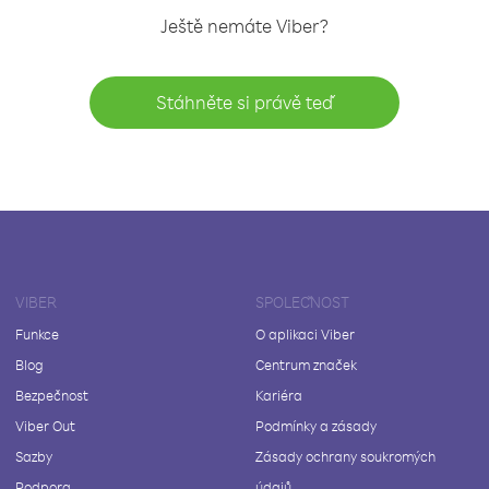
Ještě nemáte Viber?
Stáhněte si právě teď
VIBER
SPOLEČNOST
Funkce
O aplikaci Viber
Blog
Centrum značek
Bezpečnost
Kariéra
Viber Out
Podmínky a zásady
Sazby
Zásady ochrany soukromých
Podpora
údajů