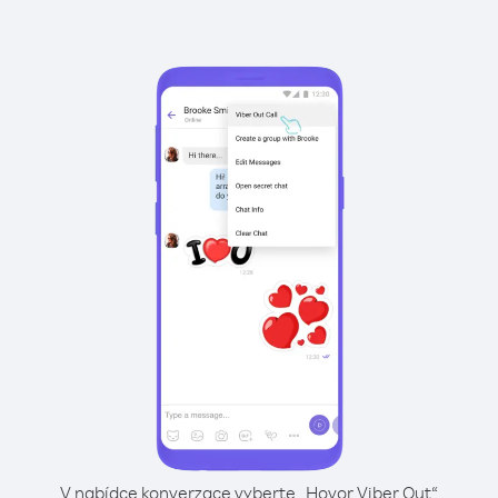
V nabídce konverzace vyberte „Hovor Viber Out“