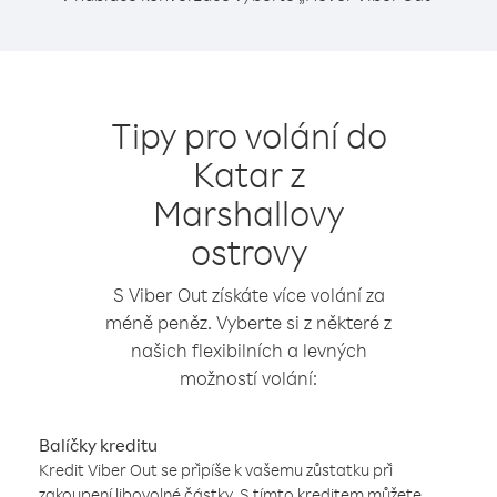
Tipy pro volání do
Katar z
Marshallovy
ostrovy
S Viber Out získáte více volání za
méně peněz. Vyberte si z některé z
našich flexibilních a levných
možností volání:
Balíčky kreditu
Kredit Viber Out se připíše k vašemu zůstatku při
zakoupení libovolné částky. S tímto kreditem můžete