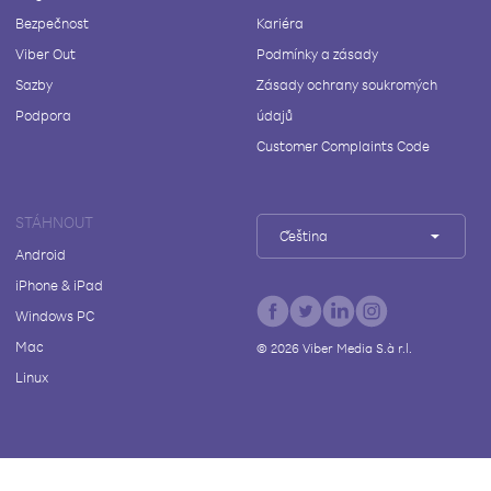
Bezpečnost
Kariéra
Viber Out
Podmínky a zásady
Sazby
Zásady ochrany soukromých
Podpora
údajů
Customer Complaints Code
STÁHNOUT
Čeština
Android
iPhone & iPad
Windows PC
Mac
©
2026
Viber Media S.à r.l.
Linux