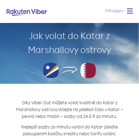
Přihlášení
Togg
navig
Jak volat do Katar z
Marshallovy ostrovy
Díky Viber Out můžete volat kvalitně do Katar z
Marshallovy ostrovy.
Volejte na jakékoli číslo v Katar –
pevná nebo mobil! – sazby od 24.5 ¢ za minutu.
Nejlepší sazby za minutu volání do Katar získáte
zakoupením balíčku kreditu nebo tarifu volání.