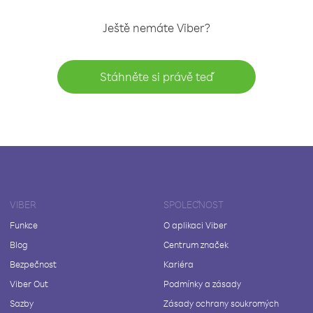
Ještě nemáte Viber?
Stáhněte si právě teď
VIBER
SPOLEČNOST
Funkce
O aplikaci Viber
Blog
Centrum značek
Bezpečnost
Kariéra
Viber Out
Podmínky a zásady
Sazby
Zásady ochrany soukromých