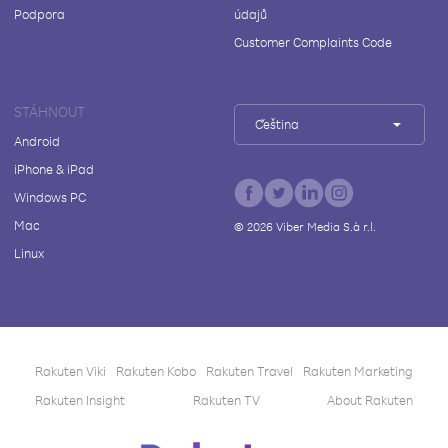
Podpora
údajů
Customer Complaints Code
STÁHNOUT
Čeština
Android
iPhone & iPad
Windows PC
Mac
©
2026
Viber Media S.à r.l.
Linux
Rakuten Viki
Rakuten Kobo
Rakuten Travel
Rakuten Marketing
Rakuten Insight
Rakuten TV
About Rakuten