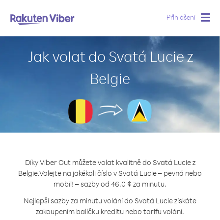
Přihlášení
Togg
navig
Jak volat do Svatá Lucie z
Belgie
Díky Viber Out můžete volat kvalitně do Svatá Lucie z
Belgie.
Volejte na jakékoli číslo v Svatá Lucie – pevná nebo
mobil! – sazby od 46.0 ¢ za minutu.
Nejlepší sazby za minutu volání do Svatá Lucie získáte
zakoupením balíčku kreditu nebo tarifu volání.