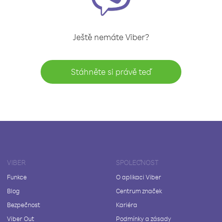
Ještě nemáte Viber?
Stáhněte si právě teď
VIBER
SPOLEČNOST
Funkce
O aplikaci Viber
Blog
Centrum značek
Bezpečnost
Kariéra
Viber Out
Podmínky a zásady