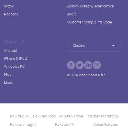
Sazby
Zásady ochrany soukromých
Podpora
údajů
Customer Complaints Code
STÁHNOUT
Čeština
Android
iPhone & iPad
Windows PC
Mac
©
2026
Viber Media S.à r.l.
Linux
Rakuten Viki
Rakuten Kobo
Rakuten Travel
Rakuten Marketing
Rakuten Insight
Rakuten TV
About Rakuten