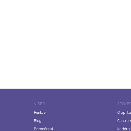
VIBER
SPOLE
Funkce
O aplika
Blog
Centrum
Bezpečnost
Kariéra