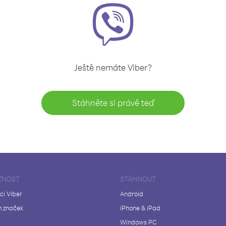
Ještě nemáte Viber?
Stáhněte si právě teď
ČNOST
STÁHNOUT
ci Viber
Android
 značek
iPhone & iPad
Windows PC