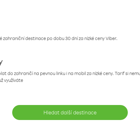
 zahraniční destinace po dobu 30 dní za nízké ceny Viber.
y
 do zahraničí na pevnou linku i na mobil za nízké ceny. Tarif si ne
už využíváte
Hledat další destinace