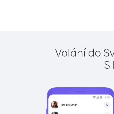
Volání do S
S 