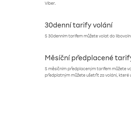
Viber.
30denní tarify volání
S 30denním tarifem můžete volat do libovolné
Měsíční předplacené tarif
S měsíčním předplaceným tarifem můžete volat
předplatným můžete ušetřit za volání, které 