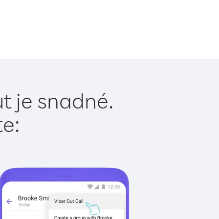
t je snadné.
te: