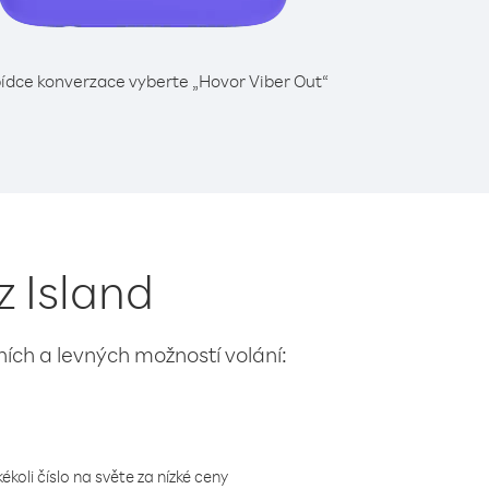
ídce konverzace vyberte „Hovor Viber Out“
z Island
lních a levných možností volání:
koli číslo na světe za nízké ceny