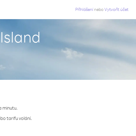
g
Přihlášení
nebo
Vytvořit účet
 Island
za minutu.
bo tarifu volání.