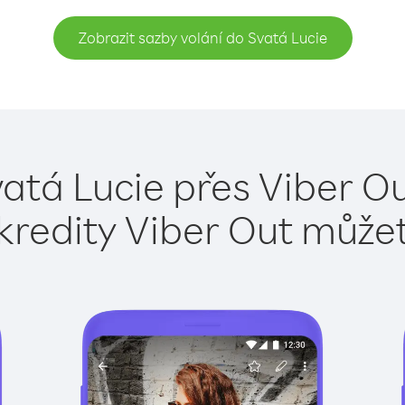
Zobrazit sazby volání do Svatá Lucie
vatá Lucie přes Viber Ou
kredity Viber Out může