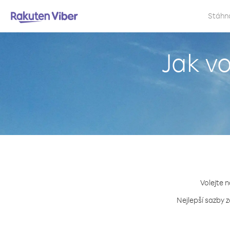
Stáhn
Jak vo
Volejte n
Nejlepší sazby z