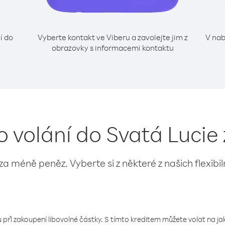
í do
Vyberte kontakt ve Viberu a zavolejte jim z
V nab
obrazovky s informacemi kontaktu
o volání do Svatá Lucie 
 za méně peněz. Vyberte si z některé z našich flexibi
 při zakoupení libovolné částky. S tímto kreditem můžete volat na jaké