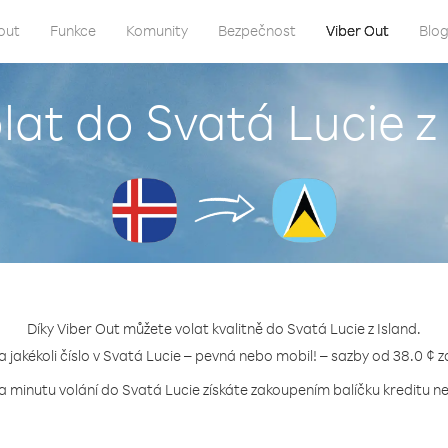
out
Funkce
Komunity
Bezpečnost
Viber Out
Blo
lat do Svatá Lucie z
Díky Viber Out můžete volat kvalitně do Svatá Lucie z Island.
a jakékoli číslo v Svatá Lucie – pevná nebo mobil! – sazby od 38.0 ¢ 
a minutu volání do Svatá Lucie získáte zakoupením balíčku kreditu ne