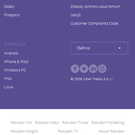
Sazby
Zásady ochrany soukromých
Podpora
údajů
Customer Complaints Code
STÁHNOUT
Čeština
Android
iPhone & iPad
Windows PC
Mac
©
2026
Viber Media S.à r.l.
Linux
Rakuten Viki
Rakuten Kobo
Rakuten Travel
Rakuten Marketing
Rakuten Insight
Rakuten TV
About Rakuten