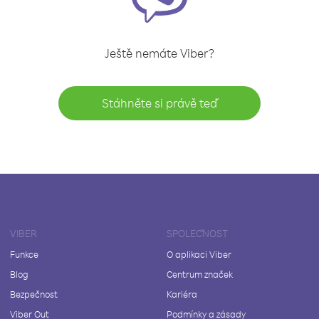
Ještě nemáte Viber?
Stáhněte si právě teď
VIBER
SPOLEČNOST
Funkce
O aplikaci Viber
Blog
Centrum značek
Bezpečnost
Kariéra
Viber Out
Podmínky a zásady