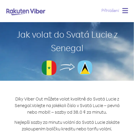
Přihlášení
Togg
navig
Jak volat do Svatá Lucie z
Senegal
Díky Viber Out můžete volat kvalitně do Svatá Lucie z
Senegal.
Volejte na jakékoli číslo v Svatá Lucie – pevná
nebo mobil! – sazby od 38.0 ¢ za minutu.
Nejlepší sazby za minutu volání do Svatá Lucie získáte
zakoupením balíčku kreditu nebo tarifu volání.