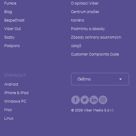
Funkce
O aplikaci Viber
Blog
Centrum značek
Bezpečnost
Kariéra
Viber Out
Podmínky a zásady
Sazby
Zásady ochrany soukromých
Podpora
údajů
Customer Complaints Code
STÁHNOUT
Čeština
Android
iPhone & iPad
Windows PC
Mac
©
2026
Viber Media S.à r.l.
Linux