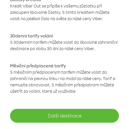
Kredit Viber Out se připíše k vašemu zůstatku při
zakoupení libovolné částky. S tímto kreditem můžete
volat na jakékoli číslo na světe za nízké ceny Viber.
30denní tarify volání
S 30denním tarifem můžete volat do libovolné zahraniční
destinace po dobu 30 dní za nízké ceny Viber.
Měsíční předplacené tarify
S měsíčním předplaceným tarifem můžete volat do
zahraničí na pevnou linku i na mobil za nízké ceny. Tarif si
nemusíte obnovovat. S měsíčním předplatným můžete
ušetřit za volání, které už využíváte
Další destinace