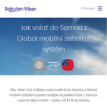
Přihlášení
Togg
navig
Jak volat do Samoa z
Global mobilní satelitní
systém
Díky Viber Out můžete volat kvalitně do Samoa z Global
mobilní satelitní systém.
Volejte na jakékoli číslo v Samoa
– pevná nebo mobil! – sazby od $1.15 za minutu.