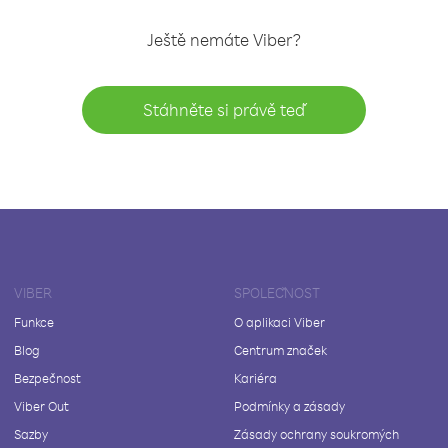
Ještě nemáte Viber?
Stáhněte si právě teď
VIBER
SPOLEČNOST
Funkce
O aplikaci Viber
Blog
Centrum značek
Bezpečnost
Kariéra
Viber Out
Podmínky a zásady
Sazby
Zásady ochrany soukromých