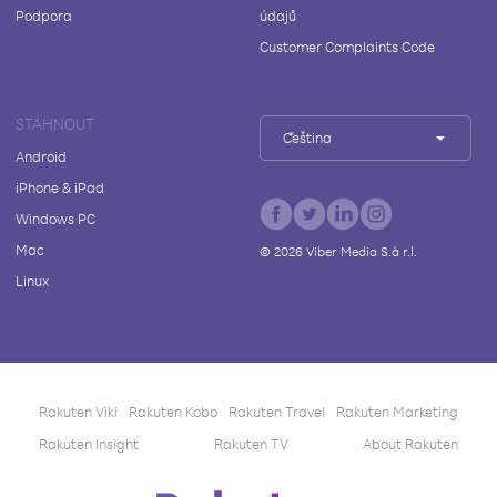
Podpora
údajů
Customer Complaints Code
STÁHNOUT
Čeština
Android
iPhone & iPad
Windows PC
Mac
©
2026
Viber Media S.à r.l.
Linux
Rakuten Viki
Rakuten Kobo
Rakuten Travel
Rakuten Marketing
Rakuten Insight
Rakuten TV
About Rakuten