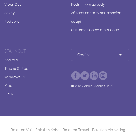
Viber Out
Podmínky a zásady
Sazby
Zásady ochrany soukromých
Podpora
údajů
Customer Complaints Code
STÁHNOUT
Čeština
Android
iPhone & iPad
Windows PC
Mac
©
2026
Viber Media S.à r.l.
Linux
Rakuten Viki
Rakuten Kobo
Rakuten Travel
Rakuten Marketing