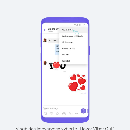
V nabídce konverzace vyberte „Hovor Viber Out“