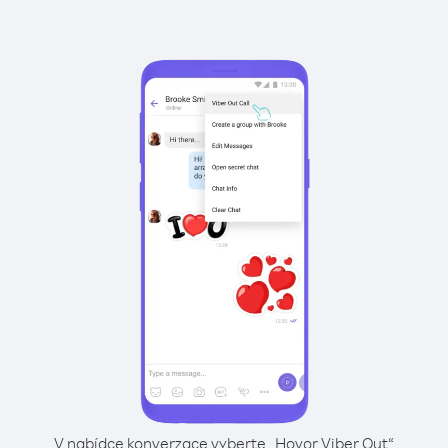
V nabídce konverzace vyberte „Hovor Viber Out“