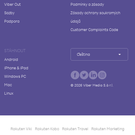
Viber Out
Podmínky a zásady
Sazby
Zásady ochrany soukromých
Podpora
údajů
Customer Complaints Code
STÁHNOUT
Čeština
Android
iPhone & iPad
Windows PC
Mac
©
2026
Viber Media S.à r.l.
Linux
Rakuten Viki
Rakuten Kobo
Rakuten Travel
Rakuten Marketing